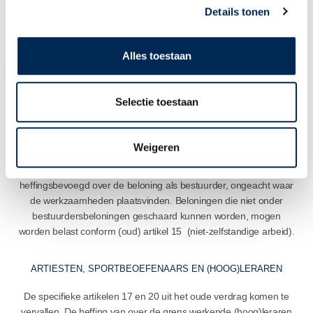
vrijgesteld van de status van vaste inrichting maar moet er
Details tonen
getoetst worden of er daadwerkelijk sprake is van
voorbereidende of ondersteunende werkzaamheden.
Alles toestaan
BESTUURDERSBELONINGEN
Selectie toestaan
Voor de heffing over bestuurdersbeloningen (artikel 16 van het
oude verdrag) wordt er voortaan duidelijk onderscheid gemaakt in
Weigeren
de aard van de verrichte werkzaamheden. Het vestigingsland van
de vennootschap waarvan iemand bestuurder is, is
heffingsbevoegd over de beloning als bestuurder, ongeacht waar
de werkzaamheden plaatsvinden. Beloningen die niet onder
bestuurdersbeloningen geschaard kunnen worden, mogen
worden belast conform (oud) artikel 15 (niet-zelfstandige arbeid).
ARTIESTEN, SPORTBEOEFENAARS EN (HOOG)LERAREN
De specifieke artikelen 17 en 20 uit het oude verdrag komen te
vervallen. De heffing van over de grens werkende (hoog)leraren