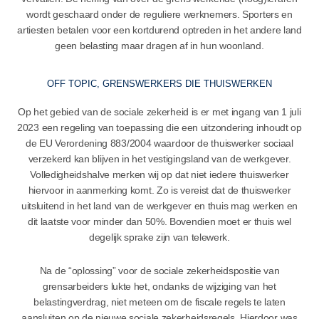
wordt geschaard onder de reguliere werknemers. Sporters en
artiesten betalen voor een kortdurend optreden in het andere land
geen belasting maar dragen af in hun woonland.
OFF TOPIC, GRENSWERKERS DIE THUISWERKEN
Op het gebied van de sociale zekerheid is er met ingang van 1 juli
2023 een regeling van toepassing die een uitzondering inhoudt op
de EU Verordening 883/2004 waardoor de thuiswerker sociaal
verzekerd kan blijven in het vestigingsland van de werkgever.
Volledigheidshalve merken wij op dat niet iedere thuiswerker
hiervoor in aanmerking komt. Zo is vereist dat de thuiswerker
uitsluitend in het land van de werkgever en thuis mag werken en
dit laatste voor minder dan 50%. Bovendien moet er thuis wel
degelijk sprake zijn van telewerk.
Na de “oplossing” voor de sociale zekerheidspositie van
grensarbeiders lukte het, ondanks de wijziging van het
belastingverdrag, niet meteen om de fiscale regels te laten
aansluiten op de nieuwe sociale zekerheidsregels. Hierdoor was