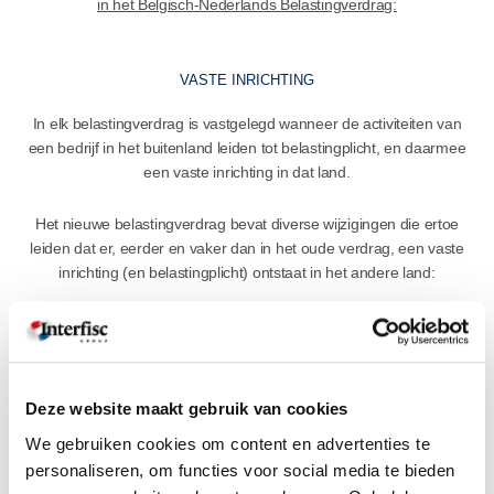
in het Belgisch-Nederlands Belastingverdrag:
VASTE INRICHTING
In elk belastingverdrag is vastgelegd wanneer de activiteiten van
een bedrijf in het buitenland leiden tot belastingplicht, en daarmee
een vaste inrichting in dat land.
Het nieuwe belastingverdrag bevat diverse wijzigingen die ertoe
leiden dat er, eerder en vaker dan in het oude verdrag, een vaste
inrichting (en belastingplicht) ontstaat in het andere land:
In artikel 5 van het nieuwe verdrag is een anti-
fragmentatiebepaling opgenomen voor bouw-, constructie- en
installatie werkzaamheden. Dit betekent dat een vaste inrichting
niet meer kan worden vermeden door het opknippen van
Deze website maakt gebruik van cookies
contracten.
We gebruiken cookies om content en advertenties te
Ook zal er eerder sprake zijn van een vaste vertegenwoordiger
personaliseren, om functies voor social media te bieden
in het andere land.