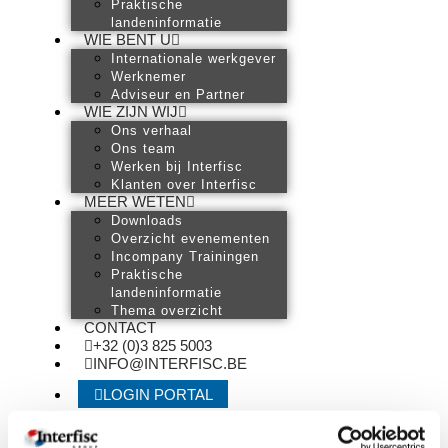
Praktische
landeninformatie
WIE BENT U
Internationale werkgever
Werknemer
Adviseur en Partner
WIE ZIJN WIJ
Ons verhaal
Ons team
Werken bij Interfisc
Klanten over Interfisc
MEER WETEN
Downloads
Overzicht evenementen
Incompany Trainingen
Praktische
landeninformatie
Thema overzicht
CONTACT
+32 (0)3 825 5003
INFO@INTERFISC.BE
LOGIN PORTAL