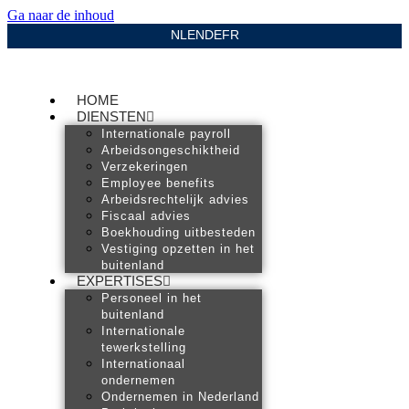
Ga naar de inhoud
NL
EN
DE
FR
HOME
DIENSTEN
Internationale payroll
Arbeidsongeschiktheid
Verzekeringen
Employee benefits
Arbeidsrechtelijk advies
Fiscaal advies
Boekhouding uitbesteden
Vestiging opzetten in het
buitenland
EXPERTISES
Personeel in het
buitenland
Internationale
tewerkstelling
Internationaal
ondernemen
Ondernemen in Nederland