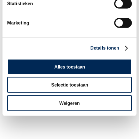
Statistieken
Adviseur en Partner
WIE ZIJN WIJ
Ons verhaal
Ons team
Marketing
Werken bij Interfisc
Klanten over Interfisc
MEER WETEN
Downloads
Details tonen
Overzicht evenementen
Incompany Trainingen
Praktische
landeninformatie
Alles toestaan
Thema overzicht
CONTACT
+32 (0)3 825 5003
Selectie toestaan
INFO@INTERFISC.BE
LOGIN PORTAL
Weigeren