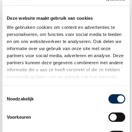
HOME
DIENSTEN
Deze website maakt gebruik van cookies
Internationale payroll
Arbeidsongeschiktheid
We gebruiken cookies om content en advertenties te
Verzekeringen
personaliseren, om functies voor social media te bieden
Employee benefits
Arbeidsrechtelijk advies
en om ons websiteverkeer te analyseren. Ook delen we
Fiscaal advies
informatie over uw gebruik van onze site met onze
Boekhouding uitbesteden
partners voor social media, adverteren en analyse. Deze
Vestiging opzetten in het
buitenland
partners kunnen deze gegevens combineren met andere
EXPERTISES
informatie die u aan ze heeft verstrekt of die ze hebben
Personeel in het
verzameld op basis van uw gebruik van hun services.
buitenland
Internationale
tewerkstelling
Toestemmingsselectie
Internationaal
ondernemen
Noodzakelijk
Ondernemen in Nederland
Praktische
landeninformatie
Voorkeuren
WIE BENT U
Internationale werkgever
Werknemer