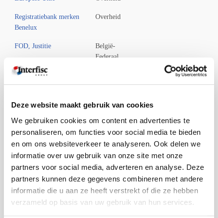
Registratiebank merken
Overheid
Benelux
FOD, Justitie
België-
Federaal
FOD, Economie, KMO,
België-
middenstand en energie
Federaal
Flanders Investment and
Buitenlandse
Deze website maakt gebruik van cookies
Trade
investeringen
We gebruiken cookies om content en advertenties te
personaliseren, om functies voor social media te bieden
Nationaal Instituut voor
België-
en om ons websiteverkeer te analyseren. Ook delen we
de Statistiek
Federaal
informatie over uw gebruik van onze site met onze
Neergelegde
België-
partners voor social media, adverteren en analyse. Deze
jaarrekeningen België
Federaal
partners kunnen deze gegevens combineren met andere
informatie die u aan ze heeft verstrekt of die ze hebben
Belgische Staatsblad
België-
verzameld op basis van uw gebruik van hun services.
Federaal