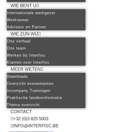
WIE BENT U
Internationale werkgever
Werknemer
Adviseur en Partner
WIE ZIJN WIJ
Ons verhaal
Ons team
Werken bij Interfisc
Klanten over Interfisc
MEER WETEN
Downloads
Overzicht evenementen
Incompany Trainingen
Praktische landeninformatie
Thema overzicht
CONTACT
+32 (0)3 825 5003
INFO@INTERFISC.BE