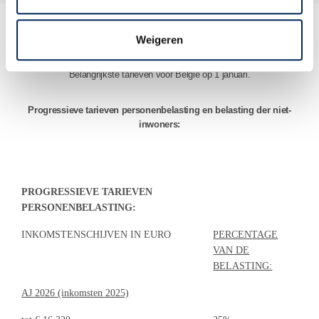
Weigeren
Premies & Belastingen in België
Belangrijkste tarieven voor België op 1 januari.
Progressieve tarieven personenbelasting en belasting der niet-
inwoners:
PROGRESSIEVE TARIEVEN
PERSONENBELASTING:
INKOMSTENSCHIJVEN IN EURO
PERCENTAGE
VAN DE
BELASTING:
AJ 2026 (inkomsten 2025)