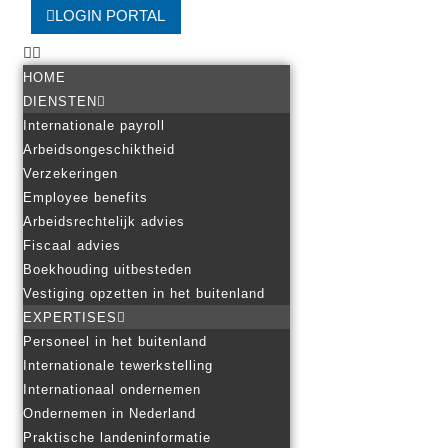
LOGIN PORTAL
HOME
DIENSTEN
Internationale payroll
Arbeidsongeschiktheid
Verzekeringen
Employee benefits
Arbeidsrechtelijk advies
Fiscaal advies
Boekhouding uitbesteden
Vestiging opzetten in het buitenland
EXPERTISES
Personeel in het buitenland
Internationale tewerkstelling
Internationaal ondernemen
Ondernemen in Nederland
Praktische landeninformatie