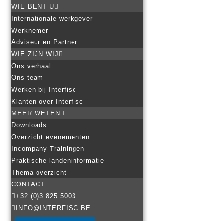
WIE BENT U
Internationale werkgever
Werknemer
Adviseur en Partner
WIE ZIJN WIJ
Ons verhaal
Ons team
Werken bij Interfisc
Klanten over Interfisc
MEER WETEN
Downloads
Overzicht evenementen
Incompany Trainingen
Praktische landeninformatie
Thema overzicht
CONTACT
+32 (0)3 825 5003
INFO@INTERFISC.BE