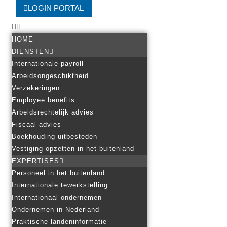
LOGIN PORTAL
HOME
DIENSTEN
Internationale payroll
Arbeidsongeschiktheid
Verzekeringen
Employee benefits
Arbeidsrechtelijk advies
Fiscaal advies
Boekhouding uitbesteden
Vestiging opzetten in het buitenland
EXPERTISES
Personeel in het buitenland
Internationale tewerkstelling
Internationaal ondernemen
Ondernemen in Nederland
Praktische landeninformatie