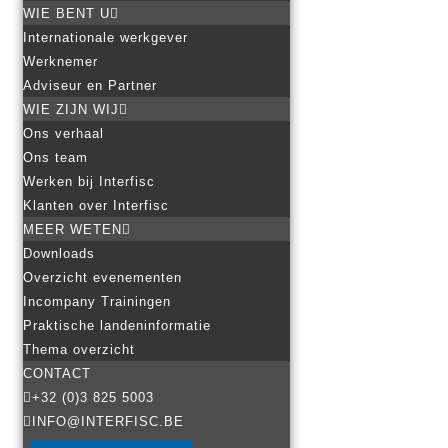
WIE BENT U
Internationale werkgever
Werknemer
Adviseur en Partner
WIE ZIJN WIJ
Ons verhaal
Ons team
Werken bij Interfisc
Klanten over Interfisc
MEER WETEN
Downloads
Overzicht evenementen
Incompany Trainingen
Praktische landeninformatie
Thema overzicht
CONTACT
+32 (0)3 825 5003
INFO@INTERFISC.BE