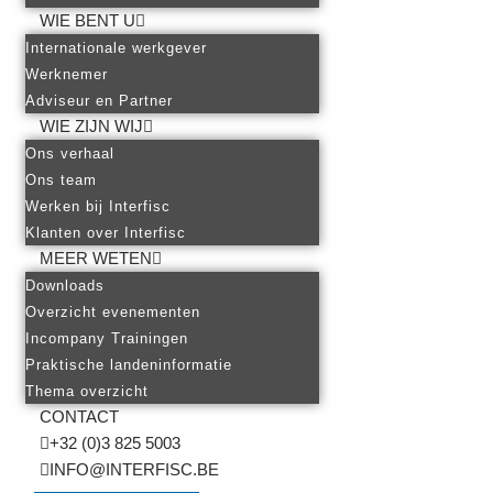
WIE BENT U
Internationale werkgever
Werknemer
Adviseur en Partner
WIE ZIJN WIJ
Ons verhaal
Ons team
Werken bij Interfisc
Klanten over Interfisc
MEER WETEN
Downloads
Overzicht evenementen
Incompany Trainingen
Praktische landeninformatie
Thema overzicht
CONTACT
+32 (0)3 825 5003
INFO@INTERFISC.BE