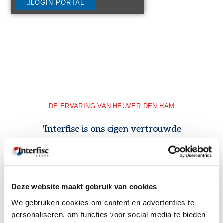
LOGIN PORTAL
DE ERVARING VAN HEUVER DEN HAM
'Interfisc is ons eigen vertrouwde
aanspreekpunt in het buitenland'
Wij hebben met hen de mogelijkheid besproken om de coördinatie
van onze Belgische, Franse & Britse payrolls aan hen uit te
besteden, zodat wij elke maand sneller klaar zijn en nog maar met
Deze website maakt gebruik van cookies
één partij hoeven te schakelen wanneer we vragen hadden.
We gebruiken cookies om content en advertenties te
personaliseren, om functies voor social media te bieden