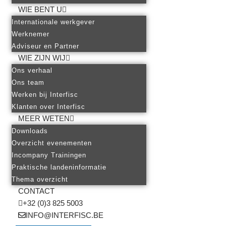
WIE BENT U
Internationale werkgever
Werknemer
Adviseur en Partner
WIE ZIJN WIJ
Ons verhaal
Ons team
Werken bij Interfisc
Klanten over Interfisc
MEER WETEN
Downloads
Overzicht evenementen
Incompany Trainingen
Praktische landeninformatie
Thema overzicht
CONTACT
+32 (0)3 825 5003
INFO@INTERFISC.BE