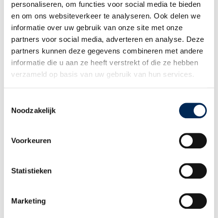
personaliseren, om functies voor social media te bieden
WIE BENT U
en om ons websiteverkeer te analyseren. Ook delen we
Internationale werkgever
informatie over uw gebruik van onze site met onze
Werknemer
partners voor social media, adverteren en analyse. Deze
Adviseur en Partner
partners kunnen deze gegevens combineren met andere
WIE ZIJN WIJ
informatie die u aan ze heeft verstrekt of die ze hebben
Ons verhaal
verzameld op basis van uw gebruik van hun services.
Ons team
Werken bij Interfisc
Klanten over Interfisc
Toestemmingsselectie
Noodzakelijk
MEER WETEN
Downloads
Overzicht evenementen
Voorkeuren
Incompany Trainingen
Praktische landeninformatie
Thema overzicht
Statistieken
CONTACT
+32 (0)3 825 5003
Marketing
INFO@INTERFISC.BE