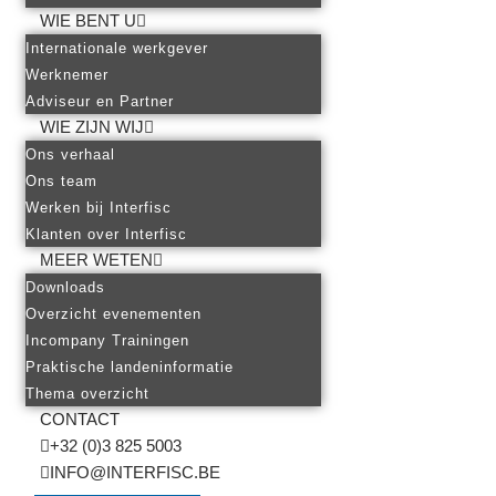
WIE BENT U
Internationale werkgever
Werknemer
Adviseur en Partner
WIE ZIJN WIJ
Ons verhaal
Ons team
Werken bij Interfisc
Klanten over Interfisc
MEER WETEN
Downloads
Overzicht evenementen
Incompany Trainingen
Praktische landeninformatie
Thema overzicht
CONTACT
+32 (0)3 825 5003
INFO@INTERFISC.BE