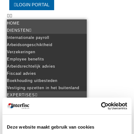
LOGIN PORTAL
HOME
DIENSTEN
Internationale payroll
Arbeidsongeschiktheid
Verzekeringen
Employee benefits
Arbeidsrechtelijk advies
Fiscaal advies
Boekhouding uitbesteden
Vestiging opzetten in het buitenland
EXPERTISES
Personeel in het buitenland
Internationale tewerkstelling
Internationaal ondernemen
Ondernemen in Nederland
Deze website maakt gebruik van cookies
Praktische landeninformatie