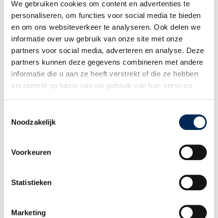
We gebruiken cookies om content en advertenties te
WIE BENT U
personaliseren, om functies voor social media te bieden
Internationale werkgever
en om ons websiteverkeer te analyseren. Ook delen we
Werknemer
informatie over uw gebruik van onze site met onze
Adviseur en Partner
partners voor social media, adverteren en analyse. Deze
WIE ZIJN WIJ
partners kunnen deze gegevens combineren met andere
Ons verhaal
informatie die u aan ze heeft verstrekt of die ze hebben
Ons team
verzameld op basis van uw gebruik van hun services.
Werken bij Interfisc
Klanten over Interfisc
Toestemmingsselectie
MEER WETEN
Noodzakelijk
Downloads
Overzicht evenementen
Incompany Trainingen
Voorkeuren
Praktische landeninformatie
Thema overzicht
Statistieken
CONTACT
+32 (0)3 825 5003
INFO@INTERFISC.BE
Marketing