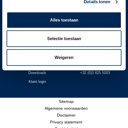
Details tonen
VOLG ONS
Alles toestaan
MEER WETEN?
CONTACT
Selectie toestaan
Offerte aanvragen
Onze vestigingen
Corporate brochure
Contactformulier
Weigeren
Onze opleidingen
info@interfisc.be
Downloads
+32 (0)3 825 5003
Klant login
Sitemap
Algemene voorwaarden
Disclaimer
Privacy statement