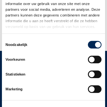
U bereikt mij op onderstaande contactgegevens:
informatie over uw gebruik van onze site met onze
partners voor social media, adverteren en analyse. Deze
Payroll
partners kunnen deze gegevens combineren met andere
Interfisc B.V., Voorburg (NL)
informatie die u aan ze heeft verstrekt of die ze hebben
0031703133020
verzameld op basis van uw gebruik van hun services.
payroll@interfisc.nl
Toestemmingsselectie
Noodzakelijk
Terug naar overzicht
Voorkeuren
SCHRIJF U IN VOOR ONZE NIEUWSBRIEF!
Volg ontwikkelingen op het gebied van werkgeversverplichtingen in
Statistieken
Nederland, België, Duitsland, Frankrijk, het Verenigd Koninkrijk en
Italië op de voet.
Marketing
Ik schrijf me in! >