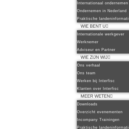
Internationaal ondernemen
Ondernemen in Nederland
Praktische landeninformat
WIE BENT U
Internationale werkgever
Werknemer
Adviseur en Partner
WIE ZIJN WIJ
Ons verhaal
Ons team
Werken bij Interfisc
Klanten over Interfisc
MEER WETEN
Downloads
Overzicht evenementen
Incompany Trainingen
Praktische landeninformat