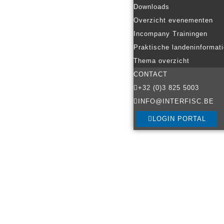
Downloads
Overzicht evenementen
Incompany Trainingen
Praktische landeninformat
Thema overzicht
CONTACT
+32 (0)3 825 5003
INFO@INTERFISC.BE
LOGIN PORTAL