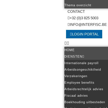
Thema overzicht
CONTACT
+32 (0)3 825 5003
INFO@INTERFISC.BE
LOGIN PORTAL
HOME
DIENSTEN
Internationale payroll
Arbeidsongeschiktheid
Verzekeringen
Employee benefits
Arbeidsrechtelijk advies
Fiscaal advies
Boekhouding uitbesteden