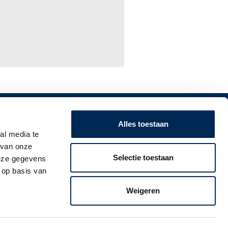
SCHRIJF U IN VOOR ONZE NIEUWSBRIEF!
Alles toestaan
al media te
Volg ontwikkelingen op het gebied van
 van onze
werkgeversverplichtingen in Nederland, België,
Selectie toestaan
deze gegevens
Duitsland, Frankrijk, het Verenigd Koninkrijk en
 op basis van
Italië op de voet.
Weigeren
Ik schrijf me in! >