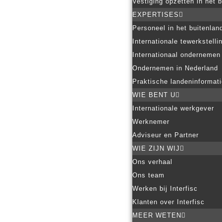
Vestiging opzetten in het 
EXPERTISES
Personeel in het buitenlan
Internationale tewerkstelli
Internationaal ondernemen
Ondernemen in Nederland
Praktische landeninformat
WIE BENT U
Internationale werkgever
Werknemer
Adviseur en Partner
WIE ZIJN WIJ
Ons verhaal
Ons team
Werken bij Interfisc
Klanten over Interfisc
MEER WETEN