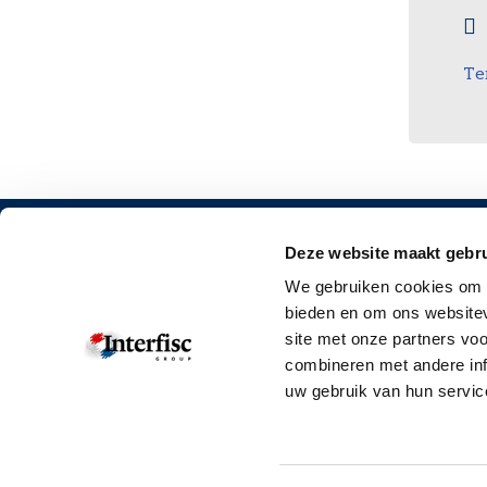
Te
Deze website maakt gebru
CONTACT
MEER WE
We gebruiken cookies om c
Onze vestigingen
Offerte aanv
bieden en om ons websitev
site met onze partners vo
Contactformulier
Corporate br
combineren met andere inf
info@interfisc.be
Onze opleidi
uw gebruik van hun servic
+32 (0)3 825 5003
Downloads
Klant login