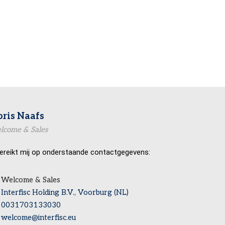
oris Naafs
lcome & Sales
ereikt mij op onderstaande contactgegevens:
Welcome & Sales
Interfisc Holding B.V., Voorburg (NL)
0031703133030
welcome@interfisc.eu