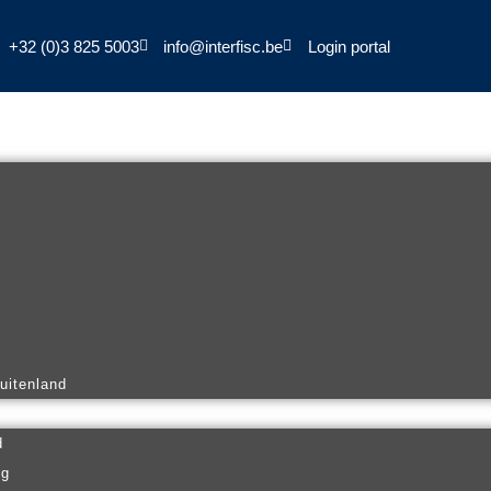
+32 (0)3 825 5003
info@interfisc.be
Login portal
buitenland
d
ng