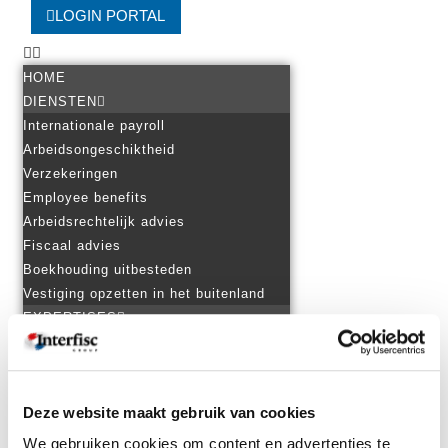
LOGIN PORTAL
HOME
DIENSTEN
Internationale payroll
Arbeidsongeschiktheid
Verzekeringen
Employee benefits
Arbeidsrechtelijk advies
Fiscaal advies
Boekhouding uitbesteden
Vestiging opzetten in het buitenland
EXPERTISES
Personeel in het buitenland
Internationale tewerkstelling
Internationaal ondernemen
Deze website maakt gebruik van cookies
Ondernemen in Nederland
Praktische landeninformatie
We gebruiken cookies om content en advertenties te