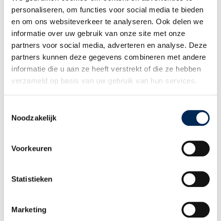
WIE BENT U
personaliseren, om functies voor social media te bieden
Internationale werkgever
en om ons websiteverkeer te analyseren. Ook delen we
Werknemer
informatie over uw gebruik van onze site met onze
Adviseur en Partner
partners voor social media, adverteren en analyse. Deze
WIE ZIJN WIJ
partners kunnen deze gegevens combineren met andere
Ons verhaal
informatie die u aan ze heeft verstrekt of die ze hebben
Ons team
verzameld op basis van uw gebruik van hun services.
Werken bij Interfisc
Klanten over Interfisc
Toestemmingsselectie
MEER WETEN
Noodzakelijk
Downloads
Overzicht evenementen
Voorkeuren
Incompany Trainingen
Praktische landeninformatie
Thema overzicht
Statistieken
CONTACT
+32 (0)3 825 5003
INFO@INTERFISC.BE
Marketing