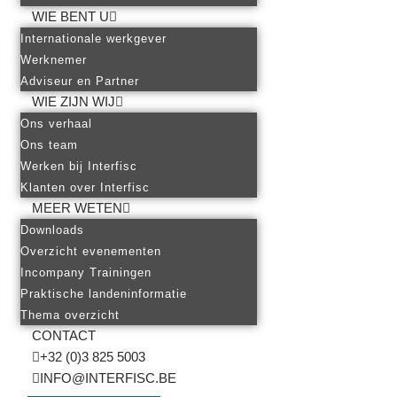
WIE BENT U
Internationale werkgever
Werknemer
Adviseur en Partner
WIE ZIJN WIJ
Ons verhaal
Ons team
Werken bij Interfisc
Klanten over Interfisc
MEER WETEN
Downloads
Overzicht evenementen
Incompany Trainingen
Praktische landeninformatie
Thema overzicht
CONTACT
+32 (0)3 825 5003
INFO@INTERFISC.BE