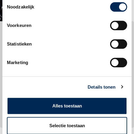
Toestemmingsselectie
Noodzakelijk
Voorkeuren
Manjeet Kaur
Statistieken
Financiële administratie
U bereikt mij op onderstaande contactgegevens:
Marketing
Financiële administratie
Interfisc België N.V., Kontich (BE)
Details tonen
003238255003
finance@interfisc.be
Alles toestaan
Terug naar overzicht
Selectie toestaan