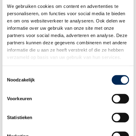
WIE BENT U
We gebruiken cookies om content en advertenties te
Internationale werkgever
personaliseren, om functies voor social media te bieden
Werknemer
en om ons websiteverkeer te analyseren. Ook delen we
Adviseur en Partner
informatie over uw gebruik van onze site met onze
WIE ZIJN WIJ
partners voor social media, adverteren en analyse. Deze
Ons verhaal
partners kunnen deze gegevens combineren met andere
Ons team
informatie die u aan ze heeft verstrekt of die ze hebben
Werken bij Interfisc
verzameld op basis van uw gebruik van hun services.
Klanten over Interfisc
MEER WETEN
Toestemmingsselectie
Downloads
Noodzakelijk
Overzicht evenementen
Incompany Trainingen
Voorkeuren
Praktische landeninformatie
Thema overzicht
CONTACT
Statistieken
+32 (0)3 825 5003
INFO@INTERFISC.BE