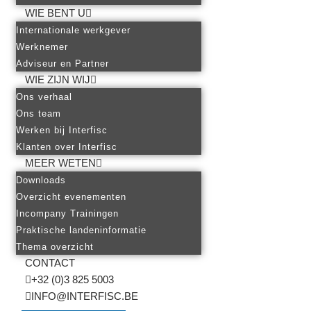
WIE BENT U
Internationale werkgever
Werknemer
Adviseur en Partner
WIE ZIJN WIJ
Ons verhaal
Ons team
Werken bij Interfisc
Klanten over Interfisc
MEER WETEN
Downloads
Overzicht evenementen
Incompany Trainingen
Praktische landeninformatie
Thema overzicht
CONTACT
+32 (0)3 825 5003
INFO@INTERFISC.BE