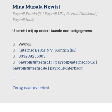
Mina Mupala Ngwisi
Payroll Frankrijk | Payroll UK | Payroll Duitsland |
Payroll Italië
U bereikt mij op onderstaande contactgegevens:
Payroll
Interfisc België N.V., Kontich (BE)
003238255003
payroll@interfisc.fr | payroll@interfisc.co.uk |
payroll@interfisc.de | payroll@interfisc.it
Terug naar overzicht