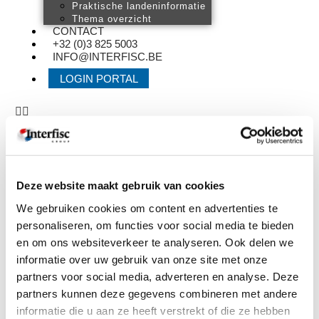
Praktische landeninformatie
Thema overzicht
CONTACT
+32 (0)3 825 5003
INFO@INTERFISC.BE
LOGIN PORTAL
HOME
DIENSTEN
Internationale payroll
Arbeidsongeschiktheid
Deze website maakt gebruik van cookies
Verzekeringen
Employee benefits
We gebruiken cookies om content en advertenties te
Arbeidsrechtelijk advies
personaliseren, om functies voor social media te bieden
Fiscaal advies
Boekhouding uitbesteden
en om ons websiteverkeer te analyseren. Ook delen we
Vestiging opzetten in het
informatie over uw gebruik van onze site met onze
buitenland
partners voor social media, adverteren en analyse. Deze
EXPERTISES
Personeel in het buitenland
partners kunnen deze gegevens combineren met andere
Internationale tewerkstelling
informatie die u aan ze heeft verstrekt of die ze hebben
Internationaal ondernemen