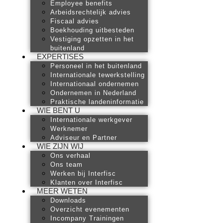
Employee benefits
Arbeidsrechtelijk advies
Fiscaal advies
Boekhouding uitbesteden
Vestiging opzetten in het
buitenland
EXPERTISES
Personeel in het buitenland
Internationale tewerkstelling
Internationaal ondernemen
Ondernemen in Nederland
Praktische landeninformatie
WIE BENT U
Internationale werkgever
Werknemer
Adviseur en Partner
WIE ZIJN WIJ
Ons verhaal
Ons team
Werken bij Interfisc
Klanten over Interfisc
MEER WETEN
Downloads
Overzicht evenementen
Incompany Trainingen