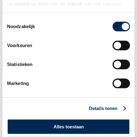
verzameld op basis van uw gebruik van hun services.
Ondernemen in Nederland
Praktische landeninformatie
WIE BENT U
Toestemmingsselectie
Internationale werkgever
Werknemer
Noodzakelijk
Adviseur en Partner
WIE ZIJN WIJ
Ons verhaal
Voorkeuren
Ons team
Werken bij Interfisc
Klanten over Interfisc
Statistieken
MEER WETEN
Downloads
Overzicht evenementen
Incompany Trainingen
Marketing
Praktische landeninformatie
Thema overzicht
CONTACT
+32 (0)3 825 5003
Details tonen
INFO@INTERFISC.BE
LOGIN PORTAL
Alles toestaan