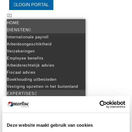
LOGIN PORTAL
HOME
DIENSTEN
Internationale payroll
Arbeidsongeschiktheid
Verzekeringen
Employee benefits
Arbeidsrechtelijk advies
Fiscaal advies
Boekhouding uitbesteden
Vestiging opzetten in het buitenland
EXPERTISES
Personeel in het buitenland
Internationale tewerkstelling
Internationaal ondernemen
Ondernemen in Nederland
Deze website maakt gebruik van cookies
Praktische landeninformatie