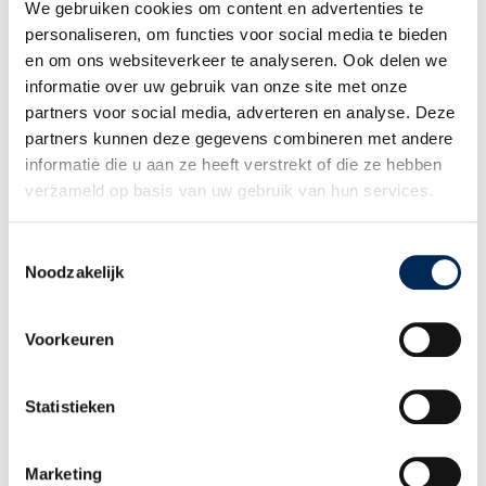
We gebruiken cookies om content en advertenties te
WIE BENT U
personaliseren, om functies voor social media te bieden
Internationale werkgever
en om ons websiteverkeer te analyseren. Ook delen we
Werknemer
informatie over uw gebruik van onze site met onze
Adviseur en Partner
partners voor social media, adverteren en analyse. Deze
WIE ZIJN WIJ
partners kunnen deze gegevens combineren met andere
Ons verhaal
informatie die u aan ze heeft verstrekt of die ze hebben
Ons team
verzameld op basis van uw gebruik van hun services.
Werken bij Interfisc
Klanten over Interfisc
Toestemmingsselectie
MEER WETEN
Noodzakelijk
Downloads
Overzicht evenementen
Incompany Trainingen
Voorkeuren
Praktische landeninformatie
Thema overzicht
Statistieken
CONTACT
+32 (0)3 825 5003
INFO@INTERFISC.BE
Marketing