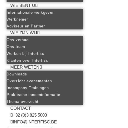
WIE BENT U
Internationale werkgever
Werknemer
Adviseur en Partner
WIE ZIJN WIJ
Ons verhaal
Ons team
Werken bij Interfisc
Klanten over Interfisc
MEER WETEN
Downloads
Overzicht evenementen
Incompany Trainingen
Praktische landeninformatie
Thema overzicht
CONTACT
+32 (0)3 825 5003
INFO@INTERFISC.BE