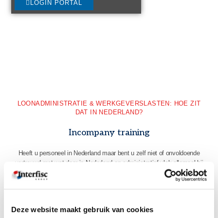
LOGIN PORTAL
LOONADMINISTRATIE & WERKGEVERSLASTEN: HOE ZIT
DAT IN NEDERLAND?
Incompany training
Heeft u personeel in Nederland maar bent u zelf niet of onvoldoende
vertrouwd met wat daar in Nederland op administratief vlak allemaal bij
komt kijken? Volg dan deze training waarmee u beter zicht krijgt op de
verplichtingen rondom loonadministratie, belastingen, sociale zekerheid,
arbeidsongeschiktheid en aanvullende verzekeringen.
Deze website maakt gebruik van cookies