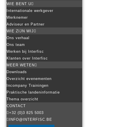
WIE BENT U
Internationale werkgever
Werknemer
Adviseur en Partner
WIE ZIJN WIJ
Ons verhaal
Ons team
Werken bij Interfisc
Klanten over Interfisc
MEER WETEN
Downloads
Overzicht evenementen
Incompany Trainingen
Praktische landeninformatie
Thema overzicht
CONTACT
+32 (0)3 825 5003
INFO@INTERFISC.BE