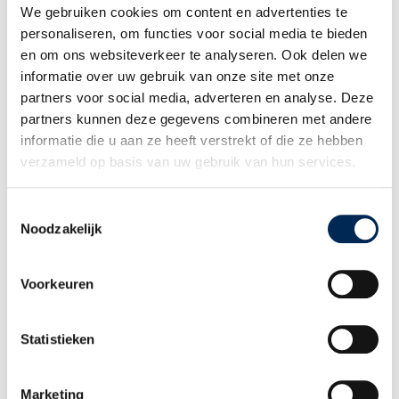
We gebruiken cookies om content en advertenties te
INHOUD
personaliseren, om functies voor social media te bieden
en om ons websiteverkeer te analyseren. Ook delen we
Payroll, sociale verzekeringen & belastingen
informatie over uw gebruik van onze site met onze
partners voor social media, adverteren en analyse. Deze
In deze module nemen wij de verschillende sociale verzekeringen met u
partners kunnen deze gegevens combineren met andere
door alsmede de werking van de Nederlandse loonbelasting en hoe deze
informatie die u aan ze heeft verstrekt of die ze hebben
op de loonstrook en overige loondocumenten te herkennen zijn. Ook de
gebruikelijke employee benefits en aanvullende verzekeringen die de
verzameld op basis van uw gebruik van hun services.
meeste werkgevers voor hun medewerkers sluiten komen aan bod
alsmede de invloed daarvan op uw uiteindelijke werkgeverskosten.
Toestemmingsselectie
Noodzakelijk
Enkele veel gestelde vragen waarop u in deze module een antwoord
krijgt:
Voorkeuren
Wat blijft er netto over van een brutoloon in Nederland?
Hoe hoog zijn mijn werkgeverslasten in Nederland?
Statistieken
Hoe zit dat met de bedrijfswagen in Nederland en kan mijn werknemer
met een buitenlands kenteken rijden?
Marketing