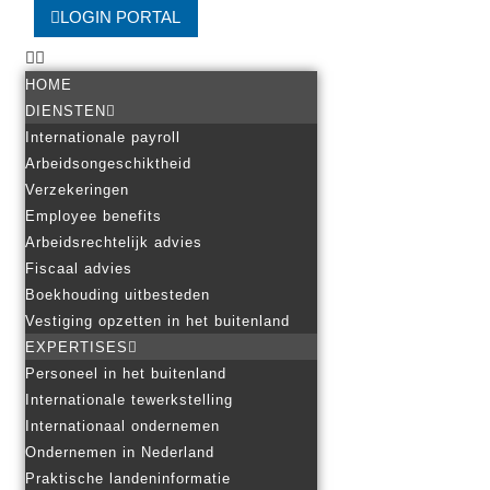
LOGIN PORTAL
HOME
DIENSTEN
Internationale payroll
Arbeidsongeschiktheid
Verzekeringen
Employee benefits
Arbeidsrechtelijk advies
Fiscaal advies
Boekhouding uitbesteden
Vestiging opzetten in het buitenland
EXPERTISES
Personeel in het buitenland
Internationale tewerkstelling
Internationaal ondernemen
Ondernemen in Nederland
Praktische landeninformatie