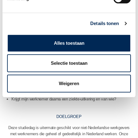
Arbeidsongeschiktheid, veiligheid & gezondheid
Eén van de meest opvallende verschillen tussen de sociale zekerheid in
Details tonen
Nederland en andere landen betreft arbeidsongeschiktheid van een
werknemer. In de meeste landen neemt de overheid al snel de
begeleiding van de zieke werknemer over, die op dat moment een
Alles toestaan
uitkering ontvangt. In Nederland is dat echter geheel anders en moet de
werkgever véél doen om hoge kosten te voorkomen.
Selectie toestaan
Enkele veel gestelde vragen waarop u in deze module een antwoord
krijgt:
Weigeren
Wat moet ik doen als mijn werknemer zich ziek meldt?
Hoe lang moet ik het loon doorbetalen als mijn werknemer ziek is?
Krijgt mijn werknemer daarna een ziekte-uitkering en van wie?
DOELGROEP
Deze studiedag is uitermate geschikt voor niet-Nederlandse werkgevers
met werknemers die geheel of gedeeltelijk in Nederland werken. Onze