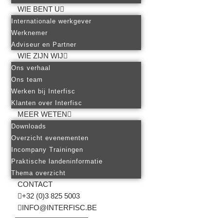
WIE BENT U
Internationale werkgever
Werknemer
Adviseur en Partner
WIE ZIJN WIJ
Ons verhaal
Ons team
Werken bij Interfisc
Klanten over Interfisc
MEER WETEN
Downloads
Overzicht evenementen
Incompany Trainingen
Praktische landeninformatie
Thema overzicht
CONTACT
+32 (0)3 825 5003
INFO@INTERFISC.BE