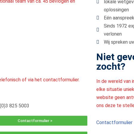
ationaal team van ca. 45 bevlogen en
lokale wetgev
oplossingen
Eén aanspreek
Sinds 1972 ex
verlonen
Wij spreken uw
Niet gev
zocht?
lefonisch of via het contactformulier.
In de wereld van i
elke situatie uni
website geen antw
ons deze te stell
(0)3 825 5003
Contactformulier >
Contactformulier