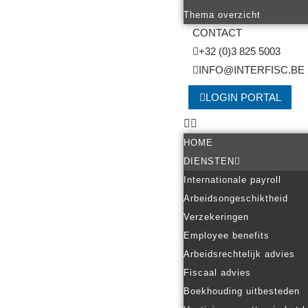
Thema overzicht
CONTACT
+32 (0)3 825 5003
INFO@INTERFISC.BE
LOGIN PORTAL
HOME
DIENSTEN
Internationale payroll
Arbeidsongeschiktheid
Verzekeringen
Employee benefits
Arbeidsrechtelijk advies
Fiscaal advies
Boekhouding uitbesteden