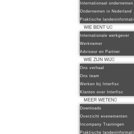
Internationaal ondernemen
Ondernemen in Nederland
Praktische landeninformat
WIE BENT U
Internationale werkgever
Werknemer
Adviseur en Partner
WIE ZIJN WIJ
Ons verhaal
Ons team
Werken bij Interfisc
Klanten over Interfisc
MEER WETEN
Downloads
Overzicht evenementen
Incompany Trainingen
Praktische landeninformat