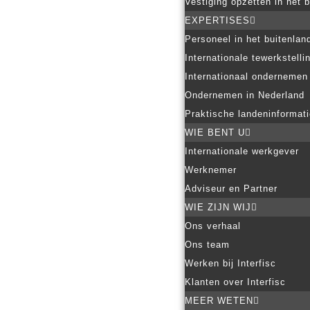
Vestiging opzetten in het 
EXPERTISES
Personeel in het buitenlan
Internationale tewerkstelli
Internationaal ondernemen
Ondernemen in Nederland
Praktische landeninformat
WIE BENT U
Internationale werkgever
Werknemer
Adviseur en Partner
WIE ZIJN WIJ
Ons verhaal
Ons team
Werken bij Interfisc
Klanten over Interfisc
MEER WETEN