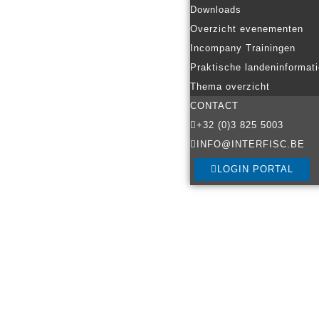
Downloads
Overzicht evenementen
Incompany Trainingen
Praktische landeninformat
Thema overzicht
CONTACT
+32 (0)3 825 5003
INFO@INTERFISC.BE
LOGIN PORTAL