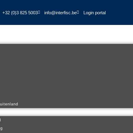
+32 (0)3 825 5003
info@interfisc.be
Login portal
buitenland
d
ng