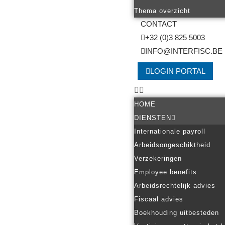
Thema overzicht
CONTACT
+32 (0)3 825 5003
INFO@INTERFISC.BE
LOGIN PORTAL
HOME
DIENSTEN
Internationale payroll
Arbeidsongeschiktheid
Verzekeringen
Employee benefits
Arbeidsrechtelijk advies
Fiscaal advies
Boekhouding uitbesteden