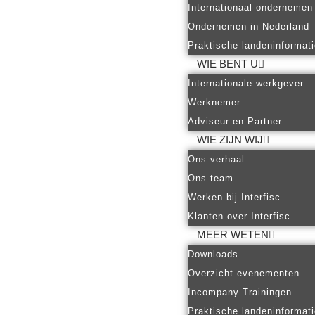
Internationaal ondernemen
Ondernemen in Nederland
Praktische landeninformat
WIE BENT U
Internationale werkgever
Werknemer
Adviseur en Partner
WIE ZIJN WIJ
Ons verhaal
Ons team
Werken bij Interfisc
Klanten over Interfisc
MEER WETEN
Downloads
Overzicht evenementen
Incompany Trainingen
Praktische landeninformat