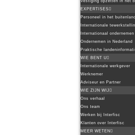
Vestiging opzetten in het 
EXPERTISES
Personeel in het buitenlan
Internationale tewerkstelli
Internationaal ondernemen
Ondernemen in Nederland
Praktische landeninformat
WIE BENT U
Internationale werkgever
Werknemer
Adviseur en Partner
WIE ZIJN WIJ
Ons verhaal
Ons team
Werken bij Interfisc
Klanten over Interfisc
MEER WETEN