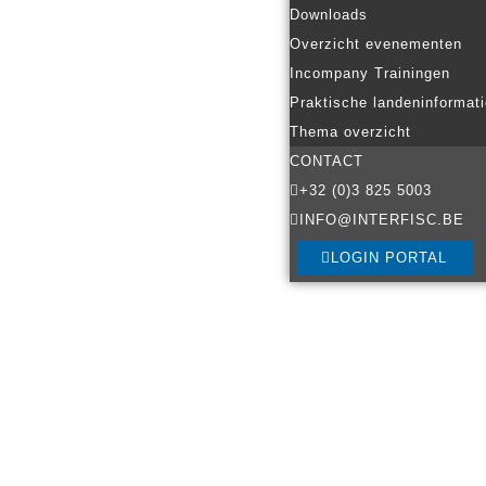
Downloads
Overzicht evenementen
Incompany Trainingen
Praktische landeninformat
Thema overzicht
CONTACT
+32 (0)3 825 5003
INFO@INTERFISC.BE
LOGIN PORTAL