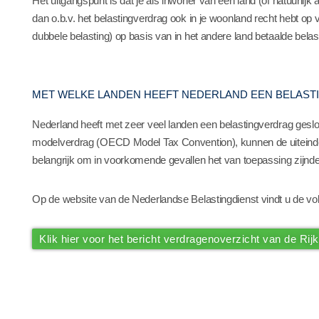
Het uitgangspunt is dat je als inwoner van een land (of natuurlijk 
dan o.b.v. het belastingverdrag ook in je woonland recht hebt op
dubbele belasting) op basis van in het andere land betaalde belas
MET WELKE LANDEN HEEFT NEDERLAND EEN BELAS
Nederland heeft met zeer veel landen een belastingverdrag ges
modelverdrag (OECD Model Tax Convention), kunnen de uiteindelij
belangrijk om in voorkomende gevallen het van toepassing zijnde
Op de website van de Nederlandse Belastingdienst vindt u de voll
Klik hier voor het bericht verdragenoverzicht van de Rij