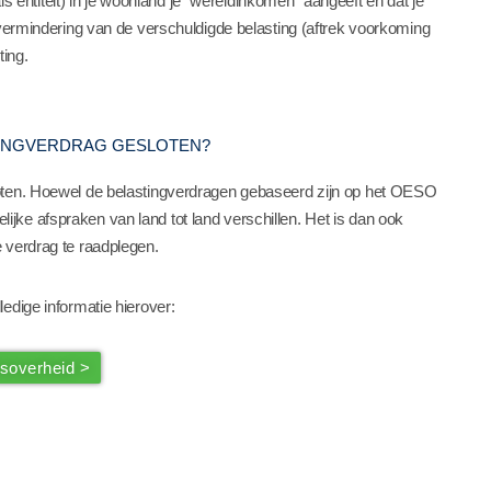
als entiteit) in je woonland je “wereldinkomen” aangeeft en dat je
 vermindering van de verschuldigde belasting (aftrek voorkoming
ting.
TINGVERDRAG GESLOTEN?
loten. Hoewel de belastingverdragen gebaseerd zijn op het OESO
ke afspraken van land tot land verschillen. Het is dan ook
 verdrag te raadplegen.
edige informatie hierover:
ksoverheid >