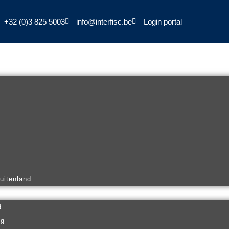
+32 (0)3 825 5003
info@interfisc.be
Login portal
buitenland
d
ng