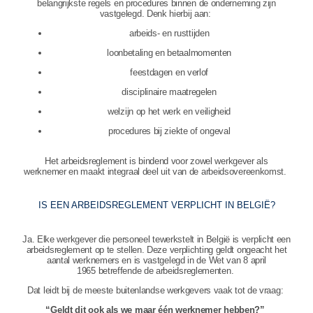
belangrijkste regels en procedures binnen de onderneming zijn
vastgelegd. Denk hierbij aan:
arbeids- en rusttijden
loonbetaling en betaalmomenten
feestdagen en verlof
disciplinaire maatregelen
welzijn op het werk en veiligheid
procedures bij ziekte of ongeval
Het arbeidsreglement is bindend voor zowel werkgever als
werknemer en maakt integraal deel uit van de arbeidsovereenkomst.
IS EEN ARBEIDSREGLEMENT VERPLICHT IN BELGIË?
Ja. Elke werkgever die personeel tewerkstelt in België is verplicht een
arbeidsreglement op te stellen. Deze verplichting geldt ongeacht het
aantal werknemers en is vastgelegd in de Wet van 8 april
1965 betreffende de arbeidsreglementen.
Dat leidt bij de meeste buitenlandse werkgevers vaak tot de vraag:
“Geldt dit ook als we maar één werknemer hebben?”