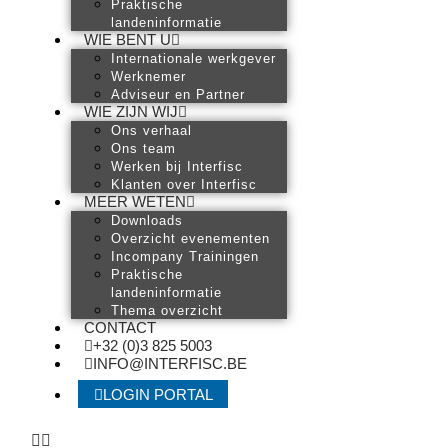
Praktische
landeninformatie
WIE BENT U
Internationale werkgever
Werknemer
Adviseur en Partner
WIE ZIJN WIJ
Ons verhaal
Ons team
Werken bij Interfisc
Klanten over Interfisc
MEER WETEN
Downloads
Overzicht evenementen
Incompany Trainingen
Praktische
landeninformatie
Thema overzicht
CONTACT
+32 (0)3 825 5003
INFO@INTERFISC.BE
LOGIN PORTAL