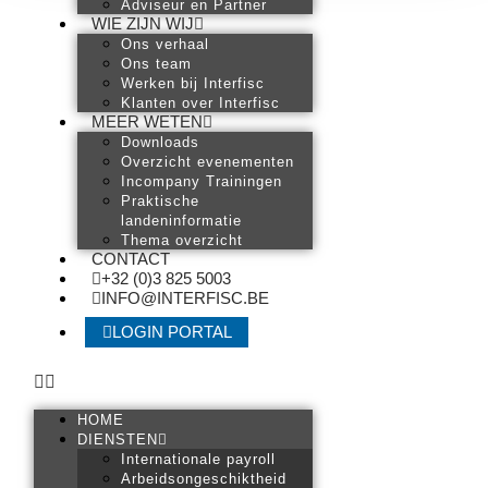
Adviseur en Partner
WIE ZIJN WIJ
Ons verhaal
Ons team
Werken bij Interfisc
Klanten over Interfisc
MEER WETEN
Downloads
Overzicht evenementen
Incompany Trainingen
Praktische
landeninformatie
Thema overzicht
CONTACT
+32 (0)3 825 5003
INFO@INTERFISC.BE
LOGIN PORTAL
HOME
DIENSTEN
Internationale payroll
Arbeidsongeschiktheid