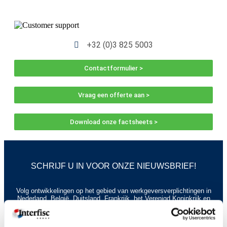
+32 (0)3 825 5003
Contactformulier >
Vraag een offerte aan >
Download onze factsheets >
SCHRIJF U IN VOOR ONZE NIEUWSBRIEF!
Volg ontwikkelingen op het gebied van werkgeversverplichtingen in
Nederland, België, Duitsland, Frankrijk, het Verenigd Koninkrijk en
Italië op de voet.
Ik schrijf me in! >