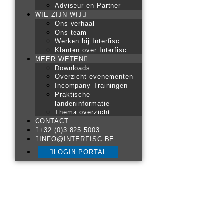
Adviseur en Partner
WIE ZIJN WIJ
Ons verhaal
Ons team
Werken bij Interfisc
Klanten over Interfisc
MEER WETEN
Downloads
Overzicht evenementen
Incompany Trainingen
Praktische
landeninformatie
Thema overzicht
CONTACT
+32 (0)3 825 5003
INFO@INTERFISC.BE
LOGIN PORTAL