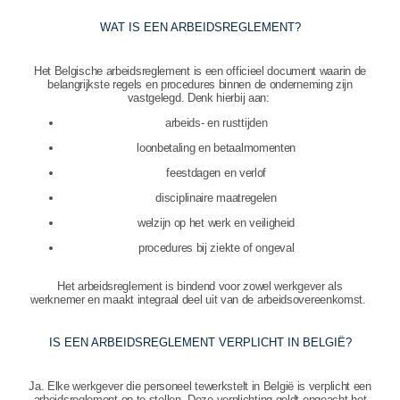
WAT IS EEN ARBEIDSREGLEMENT?
Het Belgische arbeidsreglement is een officieel document waarin de
belangrijkste regels en procedures binnen de onderneming zijn
vastgelegd. Denk hierbij aan:
arbeids- en rusttijden
loonbetaling en betaalmomenten
feestdagen en verlof
disciplinaire maatregelen
welzijn op het werk en veiligheid
procedures bij ziekte of ongeval
Het arbeidsreglement is bindend voor zowel werkgever als
werknemer en maakt integraal deel uit van de arbeidsovereenkomst.
IS EEN ARBEIDSREGLEMENT VERPLICHT IN BELGIË?
Ja. Elke werkgever die personeel tewerkstelt in België is verplicht een
arbeidsreglement op te stellen. Deze verplichting geldt ongeacht het