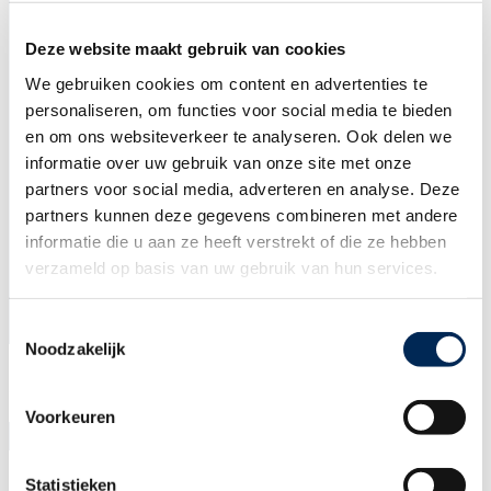
Deze website maakt gebruik van cookies
VOLG ONS
We gebruiken cookies om content en advertenties te
personaliseren, om functies voor social media te bieden
en om ons websiteverkeer te analyseren. Ook delen we
MEER WETEN?
CONTACT
informatie over uw gebruik van onze site met onze
partners voor social media, adverteren en analyse. Deze
Offerte aanvragen
Onze vestigingen
partners kunnen deze gegevens combineren met andere
Corporate brochure
Contactformulier
informatie die u aan ze heeft verstrekt of die ze hebben
Onze opleidingen
info@interfisc.be
Downloads
+32 (0)3 825 5003
verzameld op basis van uw gebruik van hun services.
Klant login
Toestemmingsselectie
Noodzakelijk
Sitemap
Algemene voorwaarden
Disclaimer
Privacy statement
Cookiebeleid
Copyright Interfisc 2026
Voorkeuren
NL
EN
DE
FR
Statistieken