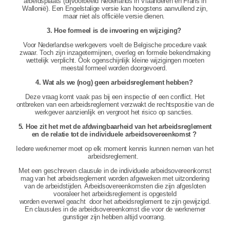
arbeidsplaats (bijvoorbeeld Nederlands in Vlaanderen en Frans in
Wallonië). Een Engelstalige versie kan hoogstens aanvullend zijn,
maar niet als officiële versie dienen.
3. Hoe formeel is de invoering en wijziging?
Voor Nederlandse werkgevers voelt de Belgische procedure vaak
zwaar. Toch zijn inzagetermijnen, overleg en formele bekendmaking
wettelijk verplicht. Ook ogenschijnlijk kleine wijzigingen moeten
meestal formeel worden doorgevoerd.
4. Wat als we (nog) geen arbeidsreglement hebben?
Deze vraag komt vaak pas bij een inspectie of een conflict. Het
ontbreken van een arbeidsreglement verzwakt de rechtspositie van de
werkgever aanzienlijk en vergroot het risico op sancties.
5. Hoe zit het met de afdwingbaarheid van het arbeidsreglement
en de relatie tot de individuele arbeidsovereenkomst ?
Iedere werknemer moet op elk moment kennis kunnen nemen van het
arbeidsreglement.
Met een geschreven clausule in de individuele arbeidsovereenkomst
mag van het arbeidsreglement worden afgeweken met uitzondering
van de arbeidstijden. Arbeidsovereenkomsten die zijn afgesloten
vooraleer het arbeidsreglement is opgesteld
worden evenwel geacht door het arbeidsreglement te zijn gewijzigd.
En clausules in de arbeidsovereenkomst die voor de werknemer
gunstiger zijn hebben altijd voorrang.