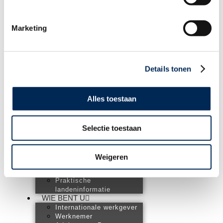
HOME
DIENSTEN
Marketing
Internationale payroll
Arbeidsongeschiktheid
Verzekeringen
Employee benefits
Arbeidsrechtelijk advies
Details tonen
Fiscaal advies
Boekhouding uitbesteden
Vestiging opzetten in het
Alles toestaan
buitenland
EXPERTISES
Personeel in het
buitenland
Selectie toestaan
Internationale
tewerkstelling
Internationaal
Weigeren
ondernemen
Ondernemen in Nederland
Praktische
landeninformatie
WIE BENT U
Internationale werkgever
Werknemer