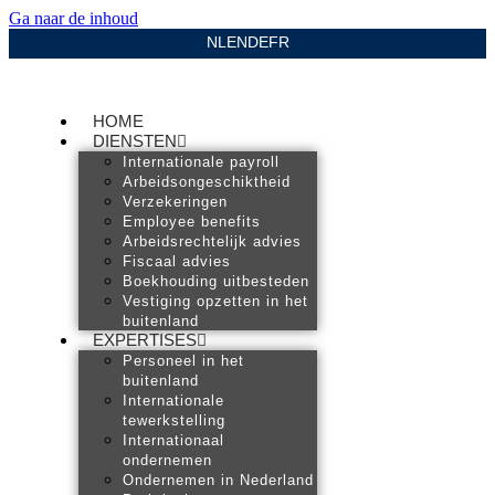
Ga naar de inhoud
NL
EN
DE
FR
HOME
DIENSTEN
Internationale payroll
Arbeidsongeschiktheid
Verzekeringen
Employee benefits
Arbeidsrechtelijk advies
Fiscaal advies
Boekhouding uitbesteden
Vestiging opzetten in het
buitenland
EXPERTISES
Personeel in het
buitenland
Internationale
tewerkstelling
Internationaal
ondernemen
Ondernemen in Nederland