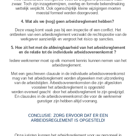
zwaar. Toch zijn inzagetermijnen, overleg en formele bekendmaking
wettelijk verplicht. Ook ogenschijnlijk kleine wijzigingen moeten
meestal formeel worden doorgevoerd.
4. Wat als we (nog) geen arbeidsreglement hebben?
Deze vraag komt vaak pas bij een inspectie of een conflict. Het
ontbreken van een arbeidsreglement verzwakt de rechtspositie van de
werkgever aanzienlijk en vergroot het risico op sancties.
5. Hoe zit het met de afdwingbaarheid van het arbeidsreglement
en de relatie tot de individuele arbeidsovereenkomst ?
Iedere werknemer moet op elk moment kennis kunnen nemen van het
arbeidsreglement.
Met een geschreven clausule in de individuele arbeidsovereenkomst
mag van het arbeidsreglement worden afgeweken met uitzondering
van de arbeidstijden. Arbeidsovereenkomsten die zijn afgesloten
vooraleer het arbeidsreglement is opgesteld
worden evenwel geacht door het arbeidsreglement te zijn gewijzigd.
En clausules in de arbeidsovereenkomst die voor de werknemer
gunstiger zijn hebben altijd voorrang.
CONCLUSIE: ZORG ERVOOR DAT ER EEN
ARBEIDSREGLEMENT IS OPGESTELD!
Onze juristen kunnen het arbeidsreglement voor uw personeel in