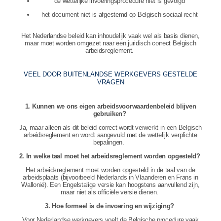
de wettelijke invoeringsprocedure niet is gevolgd
het document niet is afgestemd op Belgisch sociaal recht
Het Nederlandse beleid kan inhoudelijk vaak wel als basis dienen,
maar moet worden omgezet naar een juridisch correct Belgisch
arbeidsreglement.
VEEL DOOR BUITENLANDSE WERKGEVERS GESTELDE
VRAGEN
1. Kunnen we ons eigen arbeidsvoorwaardenbeleid blijven
gebruiken?
Ja, maar alleen als dit beleid correct wordt verwerkt in een Belgisch
arbeidsreglement en wordt aangevuld met de wettelijk verplichte
bepalingen.
2. In welke taal moet het arbeidsreglement worden opgesteld?
Het arbeidsreglement moet worden opgesteld in de taal van de
arbeidsplaats (bijvoorbeeld Nederlands in Vlaanderen en Frans in
Wallonië). Een Engelstalige versie kan hoogstens aanvullend zijn,
maar niet als officiële versie dienen.
3. Hoe formeel is de invoering en wijziging?
Voor Nederlandse werkgevers voelt de Belgische procedure vaak