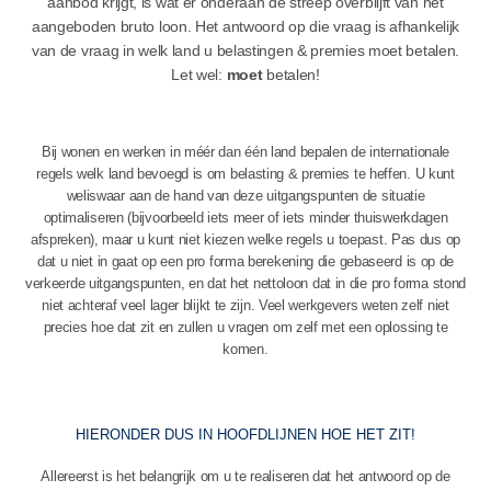
aanbod krijgt, is wat er onderaan de streep overblijft van het
aangeboden bruto loon. Het antwoord op die vraag is afhankelijk
van de vraag in welk land u belastingen & premies moet betalen.
Let wel:
moet
betalen!
Bij wonen en werken in méér dan één land bepalen de internationale
regels welk land bevoegd is om belasting & premies te heffen. U kunt
weliswaar aan de hand van deze uitgangspunten de situatie
optimaliseren (bijvoorbeeld iets meer of iets minder thuiswerkdagen
afspreken), maar u kunt niet kiezen welke regels u toepast. Pas dus op
dat u niet in gaat op een pro forma berekening die gebaseerd is op de
verkeerde uitgangspunten, en dat het nettoloon dat in die pro forma stond
niet achteraf veel lager blijkt te zijn. Veel werkgevers weten zelf niet
precies hoe dat zit en zullen u vragen om zelf met een oplossing te
komen.
HIERONDER DUS IN HOOFDLIJNEN HOE HET ZIT!
Allereerst is het belangrijk om u te realiseren dat het antwoord op de