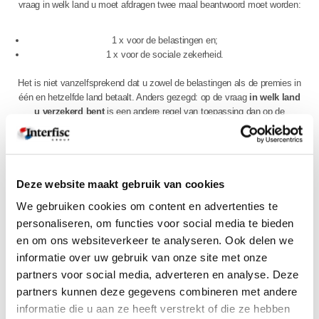
vraag in welk land u moet afdragen twee maal beantwoord moet worden:
1 x voor de belastingen en;
1 x voor de sociale zekerheid.
Het is niet vanzelfsprekend dat u zowel de belastingen als de premies in
één en hetzelfde land betaalt. Anders gezegd: op de vraag
in welk land
u verzekerd bent
is een andere regel van toepassing dan op de
vraag
waar u belastingen moet betalen
.
Ter illustratie gaan we kort in op de situatie van een werknemer die in
Nederland woont en werkt en die slechts incidenteel in een ander land
Deze website maakt gebruik van cookies
werkt, bijvoorbeeld op kantoor bij het bedrijf in het buitenland.
We gebruiken cookies om content en advertenties te
personaliseren, om functies voor social media te bieden
en om ons websiteverkeer te analyseren. Ook delen we
Fase 1 - In welk land ben ik sociaal verzekerd?
informatie over uw gebruik van onze site met onze
partners voor social media, adverteren en analyse. Deze
Fase 2 - In welke land moet ik belasting betalen?
partners kunnen deze gegevens combineren met andere
Fase 3 - Werkt u niet volledig in Nederland maar ook af en
informatie die u aan ze heeft verstrekt of die ze hebben
toe in het buitenland?