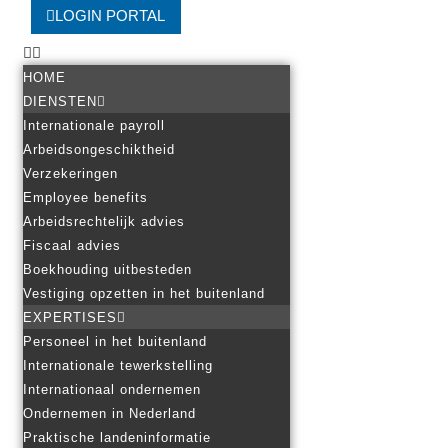
LOGIN PORTAL
HOME
DIENSTEN
Internationale payroll
Arbeidsongeschiktheid
Verzekeringen
Employee benefits
Arbeidsrechtelijk advies
Fiscaal advies
Boekhouding uitbesteden
Vestiging opzetten in het buitenland
EXPERTISES
Personeel in het buitenland
Internationale tewerkstelling
Internationaal ondernemen
Ondernemen in Nederland
Praktische landeninformatie