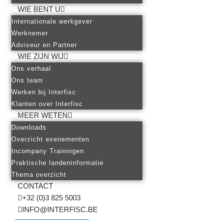
WIE BENT U
Internationale werkgever
Werknemer
Adviseur en Partner
WIE ZIJN WIJ
Ons verhaal
Ons team
Werken bij Interfisc
Klanten over Interfisc
MEER WETEN
Downloads
Overzicht evenementen
Incompany Trainingen
Praktische landeninformatie
Thema overzicht
CONTACT
+32 (0)3 825 5003
INFO@INTERFISC.BE