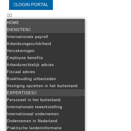
LOGIN PORTAL
HOME
DIENSTEN
Internationale payroll
Arbeidsongeschiktheid
Verzekeringen
Employee benefits
Arbeidsrechtelijk advies
Fiscaal advies
Boekhouding uitbesteden
Vestiging opzetten in het buitenland
EXPERTISES
Personeel in het buitenland
Internationale tewerkstelling
Internationaal ondernemen
Ondernemen in Nederland
Praktische landeninformatie