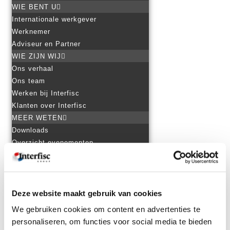
WIE BENT U
Internationale werkgever
Werknemer
Adviseur en Partner
WIE ZIJN WIJ
Ons verhaal
Ons team
Werken bij Interfisc
Klanten over Interfisc
MEER WETEN
Downloads
Overzicht evenementen
Incompany Trainingen
Praktische landeninformatie
Thema overzicht
CONTACT
Deze website maakt gebruik van cookies
+32 (0)3 825 5003
We gebruiken cookies om content en advertenties te
INFO@INTERFISC.BE
personaliseren, om functies voor social media te bieden