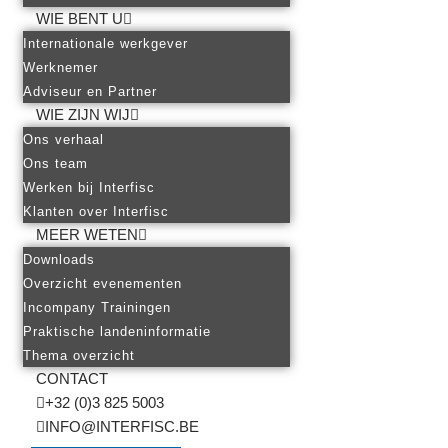
WIE BENT U
Internationale werkgever
Werknemer
Adviseur en Partner
WIE ZIJN WIJ
Ons verhaal
Ons team
Werken bij Interfisc
Klanten over Interfisc
MEER WETEN
Downloads
Overzicht evenementen
Incompany Trainingen
Praktische landeninformatie
Thema overzicht
CONTACT
+32 (0)3 825 5003
INFO@INTERFISC.BE