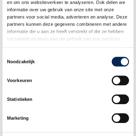
LOGIN PORTAL
en om ons websiteverkeer te analyseren. Ook delen we
informatie over uw gebruik van onze site met onze
partners voor social media, adverteren en analyse. Deze
partners kunnen deze gegevens combineren met andere
informatie die u aan ze heeft verstrekt of die ze hebben
Home
»
Financiële administratie
verzameld op basis van uw gebruik van hun services.
Financiële administratie
Toestemmingsselectie
Noodzakelijk
Voorkeuren
Jolanda van Steen
door
Karen Thompson
04/05/2026
Statistieken
U bereikt mij op onderstaande contactgegevens:
Marketing