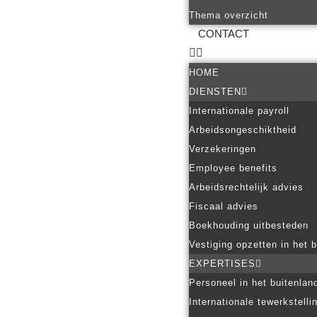
Thema overzicht
CONTACT
HOME
DIENSTEN
Internationale payroll
Arbeidsongeschiktheid
Verzekeringen
Employee benefits
Arbeidsrechtelijk advies
Fiscaal advies
Boekhouding uitbesteden
Vestiging opzetten in het 
EXPERTISES
Personeel in het buitenlan
Internationale tewerkstelli