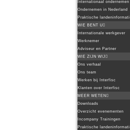
Internationaal ondernemen
Ondernemen in Nederland
Praktische landeninformat
WIE BENT U
Internationale werkgever
Werknemer
Adviseur en Partner
WIE ZIJN WIJ
Ons verhaal
Ons team
Werken bij Interfisc
Klanten over Interfisc
MEER WETEN
Downloads
Overzicht evenementen
Incompany Trainingen
Praktische landeninformat