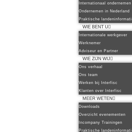
Internationaal ondernemen
Ondernemen in Nederland
Praktische landeninformat
WIE BENT U
Internationale werkgever
Werknemer
Adviseur en Partner
WIE ZIJN WIJ
Ons verhaal
Ons team
Werken bij Interfisc
Klanten over Interfisc
MEER WETEN
Downloads
Overzicht evenementen
Incompany Trainingen
Praktische landeninformat