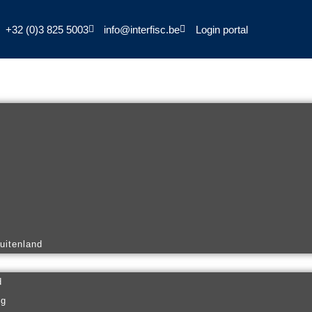
+32 (0)3 825 5003
info@interfisc.be
Login portal
buitenland
d
ng