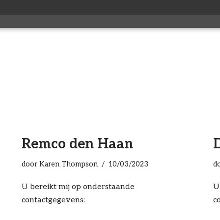
Remco den Haan
D
door
Karen Thompson
10/03/2023
d
U bereikt mij op onderstaande
U
contactgegevens:
c