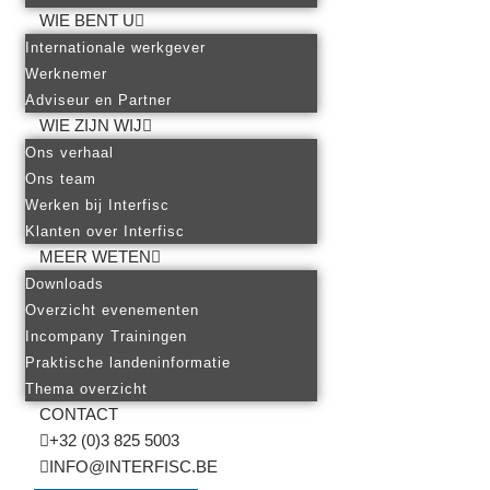
WIE BENT U
Internationale werkgever
Werknemer
Adviseur en Partner
WIE ZIJN WIJ
Ons verhaal
Ons team
Werken bij Interfisc
Klanten over Interfisc
MEER WETEN
Downloads
Overzicht evenementen
Incompany Trainingen
Praktische landeninformatie
Thema overzicht
CONTACT
+32 (0)3 825 5003
INFO@INTERFISC.BE