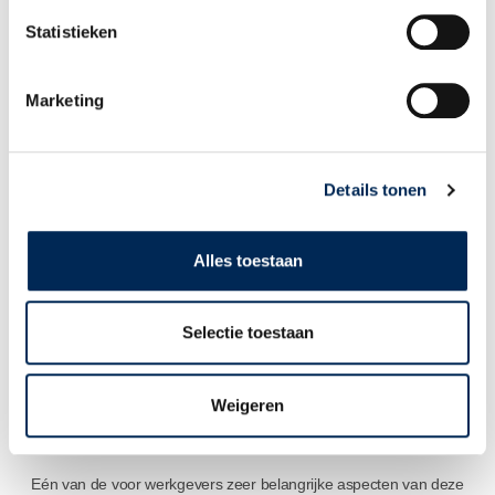
Statistieken
DE FISCALE POSITIE VAN THUISWERKENDE
GRENSARBEIDERS
Marketing
Op 8 december 2023 werd een tussen België en Nederland
gesloten overeenkomst gepubliceerd (
bekijk deze op de officiële
website van overheid.nl
) die in gaat op de fiscale gevolgen van
thuiswerkende werknemers in Nederland en België voor hun
Details tonen
werkgevers.
Anders gezegd: de vraag wanneer in het woonland van
Alles toestaan
medewerkers die gedeeltelijk thuiswerken (thuiswerkende
grensarbeiders) een
vaste inrichting
ontstaat van hun
werkgever, die in het buurland gevestigd is. Is er sprake van een
Selectie toestaan
vaste inrichting in het buitenland, dan heeft dit diverse fiscale
gevolgen voor onder meer de loon- &
inkomsten/vennootschapsbelasting. En daarmee ook voor de
Weigeren
salarisadministratie!
Eén van de voor werkgevers zeer belangrijke aspecten van deze