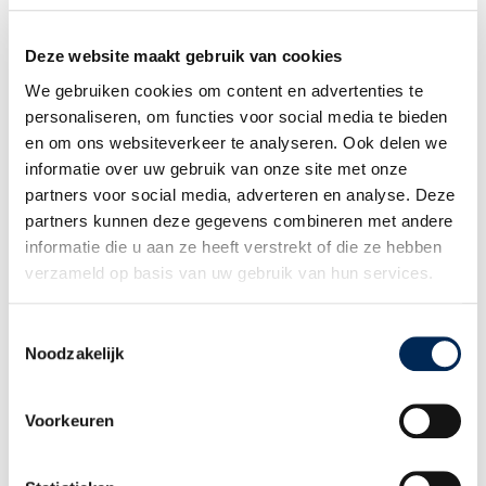
Let op:
voor uw Duitstalige collega’s geven wij dit webinar ook in het
Deze website maakt gebruik van cookies
Duits, en wel op vrijdag 27 maart 2026, van 10 tot 11 uur.
Klik hier voor het programma van dit Duitstalige webinar
.
We gebruiken cookies om content en advertenties te
personaliseren, om functies voor social media te bieden
en om ons websiteverkeer te analyseren. Ook delen we
informatie over uw gebruik van onze site met onze
Gerelateerde thema's
partners voor social media, adverteren en analyse. Deze
partners kunnen deze gegevens combineren met andere
informatie die u aan ze heeft verstrekt of die ze hebben
Webinar ‘Cross border leasing voor
verzameld op basis van uw gebruik van hun services.
werkgevers met personeel over de grens in
Nederland, België en Duitsland’ op woensdag
25 maart 2026
Toestemmingsselectie
Noodzakelijk
Voorkeuren
Webinar ‘Vergelijking fiscaliteit in Duitsland
en België’ op dinsdag 24 maart 2026