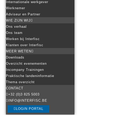
Internationale werkgever
Werknemer
Adviseur en Partner
WIE ZIJN WIJ
Ons verhaal
Ons team
Werken bij Interfisc
Klanten over Interfisc
MEER WETEN
Downloads
Overzicht evenementen
Incompany Trainingen
Praktische landeninformatie
Thema overzicht
CONTACT
+32 (0)3 825 5003
INFO@INTERFISC.BE
LOGIN PORTAL