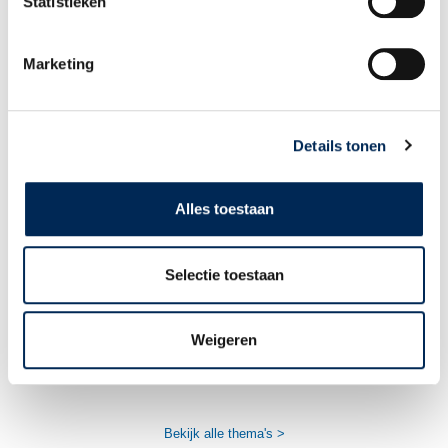
Statistieken
Marketing
Succesvol zakendoen in België en
Luxemburg
Details tonen
Alles toestaan
Selectie toestaan
Werken in de bouw in België of Duitsland?
Weigeren
Bekijk alle thema's >