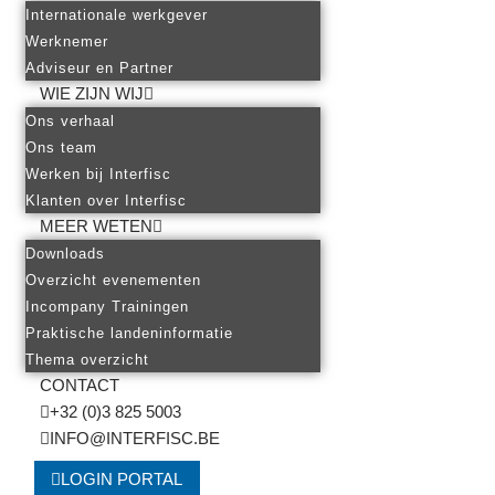
Internationale werkgever
Werknemer
Adviseur en Partner
WIE ZIJN WIJ
Ons verhaal
Ons team
Werken bij Interfisc
Klanten over Interfisc
MEER WETEN
Downloads
Overzicht evenementen
Incompany Trainingen
Praktische landeninformatie
Thema overzicht
CONTACT
+32 (0)3 825 5003
INFO@INTERFISC.BE
LOGIN PORTAL