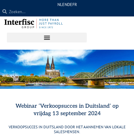
NL
EN
DE
FR
Ga
naar
de
inhoud
Webinar ‘Verkoopsucces in Duitsland’ op
vrijdag 13 september 2024
VERKOOPSUCCES IN DUITSLAND DOOR HET AANNEMEN VAN LOKALE
SALESMENSEN.