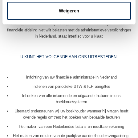
van boekhouding en financiële administratie.
Weigeren
Veel bedrijven hebben hun handen al vol aan de financiële administratie
in hun eigen land en alle verplichtingen die daarbij komen kijken. Als u uw
financiële afdeling niet wilt belasten met de administratieve verplichtingen
in Nederland, staat Interfisc voor u klaar.
U KUNT HET VOLGENDE AAN ONS UITBESTEDEN:
Inrichting van uw financiële administratie in Nederland
Indienen van periodieke BTW & ICP aangiftes
Inboeken van alle inkomende en uitgaande facturen in ons
boekhoudsysteem
Uiteraard ondersteunen wij uw boekhouder wanneer hij vragen heeft
over de regels omtrent het boeken van bepaalde facturen
Het maken van een Nederlandse balans en resultatenrekening
Het maken van notulen van de jaarlijkse aandeelhoudersvergadering,