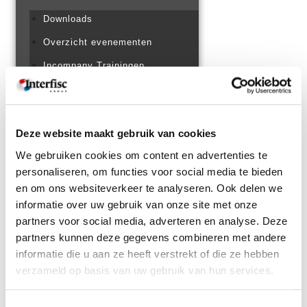
Downloads
Overzicht evenementen
Incompany Trainingen
Praktische landeninformatie
Thema overzicht
Deze website maakt gebruik van cookies
CONTACT
We gebruiken cookies om content en advertenties te
personaliseren, om functies voor social media te bieden
+32 (0)3 825 5003
en om ons websiteverkeer te analyseren. Ook delen we
INFO@INTERFISC.BE
informatie over uw gebruik van onze site met onze
partners voor social media, adverteren en analyse. Deze
LOGIN PORTAL
partners kunnen deze gegevens combineren met andere
informatie die u aan ze heeft verstrekt of die ze hebben
verzameld op basis van uw gebruik van hun services.