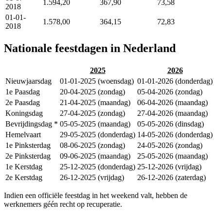
1.594,20
367,90
73,58
2018
01-01-
1.578,00
364,15
72,83
2018
Nationale feestdagen in Nederland
2025
2026
Nieuwjaarsdag
01-01-2025 (woensdag)
01-01-2026 (donderdag)
1e Paasdag
20-04-2025 (zondag)
05-04-2026 (zondag)
2e Paasdag
21-04-2025 (maandag)
06-04-2026 (maandag)
Koningsdag
27-04-2025 (zondag)
27-04-2026 (maandag)
Bevrijdingsdag *
05-05-2025 (maandag)
05-05-2026 (dinsdag)
Hemelvaart
29-05-2025 (donderdag)
14-05-2026 (donderdag)
1e Pinksterdag
08-06-2025 (zondag)
24-05-2026 (zondag)
2e Pinksterdag
09-06-2025 (maandag)
25-05-2026 (maandag)
1e Kerstdag
25-12-2025 (donderdag)
25-12-2026 (vrijdag)
2e Kerstdag
26-12-2025 (vrijdag)
26-12-2026 (zaterdag)
Indien een officiële feestdag in het weekend valt, hebben de
werknemers géén recht op recuperatie.