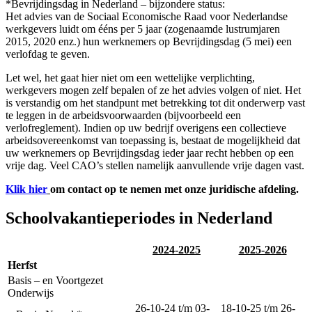
*Bevrijdingsdag in Nederland – bijzondere status:
Het advies van de Sociaal Economische Raad voor Nederlandse
werkgevers luidt om ééns per 5 jaar (zogenaamde lustrumjaren
2015, 2020 enz.) hun werknemers op Bevrijdingsdag (5 mei) een
verlofdag te geven.
Let wel, het gaat hier niet om een wettelijke verplichting,
werkgevers mogen zelf bepalen of ze het advies volgen of niet. Het
is verstandig om het standpunt met betrekking tot dit onderwerp vast
te leggen in de arbeidsvoorwaarden (bijvoorbeeld een
verlofreglement). Indien op uw bedrijf overigens een collectieve
arbeidsovereenkomst van toepassing is, bestaat de mogelijkheid dat
uw werknemers op Bevrijdingsdag ieder jaar recht hebben op een
vrije dag. Veel CAO’s stellen namelijk aanvullende vrije dagen vast.
Klik hier
om contact op te nemen met onze juridische afdeling.
Schoolvakantieperiodes in Nederland
2024-2025
2025-2026
Herfst
Basis – en Voortgezet
Onderwijs
26-10-24 t/m 03-
18-10-25 t/m 26-