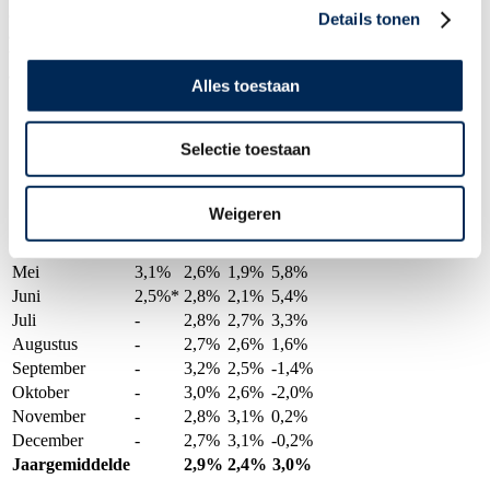
(bijvoorbeeld BTW en accijns op alcohol en tabak) en subsidies. De
Details tonen
afgeleide CPI wordt dikwijls gebruikt bij loononderhandelingen,
vandaar dat Interfisc sinds jaar en dag deze afgeleide CPI heeft
aangehouden voor publicatie op de website.
Alles toestaan
* voorlopige cijfers
Selectie toestaan
2026
2025
2024
2023
Januari
2,1%
2,7%
2,4%
7,6%
Februari
2,0%
3,1%
2,1%
8,0%
Weigeren
Maart
2,3%
3,0%
2,3%
4,5%
April
2,4%
3,4%
1,9%
5,0%
Mei
3,1%
2,6%
1,9%
5,8%
Juni
2,5%*
2,8%
2,1%
5,4%
Juli
-
2,8%
2,7%
3,3%
Augustus
-
2,7%
2,6%
1,6%
September
-
3,2%
2,5%
-1,4%
Oktober
-
3,0%
2,6%
-2,0%
November
-
2,8%
3,1%
0,2%
December
-
2,7%
3,1%
-0,2%
Jaargemiddelde
2,9%
2,4%
3,0%