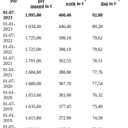
Per
per
week
in €
dag
in €
maand
in €
01-07-
1.995,00
460,40
92,08
2023
01-01-
1.934,40
446,40
89,28
2023
01-07-
1.725,00
398,10
79,62
2022
01-01-
1.725,00
398,10
79,62
2022
01-07-
1.701,00
392,55
78,51
2021
01-01-
1.684,80
388,80
77,76
2021
01-07-
1.680,00
387,70
77,54
2020
01-01-
1.653,60
381,60
76,32
2020
01-07-
1.635,60
377,45
75,49
2019
01-01-
1.615,80
372,90
74,58
2019
01-07-