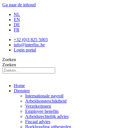
Ga naar de inhoud
NL
EN
DE
FR
+32 (0)3 825 5003
info@interfisc.be
Login portal
Zoeken
Zoeken
Home
Diensten
Internationale payroll
Arbeidsongeschiktheid
Verzekeringen
Employee benefits
Arbeidsrechtelijk advies
Fiscaal advies
Boekhouding uitbesteden