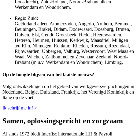
Loosdrecht), Zuid-Holland, Noord-Brabant alleen
Werkendam en Woudrichem.
Regio Zuid:
Gelderland alleen Ammerzoden, Angerlo, Arnhem, Bemmel,
Beuningen, Brakel, Didam, Dodewaard, Doesburg, Druten,
Duiven, Elst, Gendt, Groesbeek, Hedel, Heerewaarden,
Heteren, Heurnen, Huissen, Kerkwijk, Maasdriel, Milligen
a/d Rijn, Nijmegen, Renkum, Rheden, Rossum, Rozendaal,
Rijnwaarden, Ubbergen, Valburg, Westervoort, West Maas en
Waal, Wijchen, Zaltbommel en Zevenaar, Zeeland, Noord-
Brabant (m.u.v. Werkendam en Woudrichem), Limburg.
Op de hoogte blijven van het laatste nieuws?
Volg ontwikkelingen op het gebied van werkgeversverplichtingen in
Nederland, België, Duitsland, Frankrijk, het Verenigd Koninkrijk en
Italië op de voet.
Ik schrijf me in! >
Samen, oplossingsgericht en zorgzaam
Al sinds 1972 biedt Interfisc internationale HR & Payroll