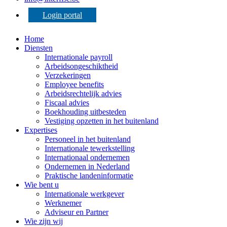
Login portal
Home
Diensten
Internationale payroll
Arbeidsongeschiktheid
Verzekeringen
Employee benefits
Arbeidsrechtelijk advies
Fiscaal advies
Boekhouding uitbesteden
Vestiging opzetten in het buitenland
Expertises
Personeel in het buitenland
Internationale tewerkstelling
Internationaal ondernemen
Ondernemen in Nederland
Praktische landeninformatie
Wie bent u
Internationale werkgever
Werknemer
Adviseur en Partner
Wie zijn wij