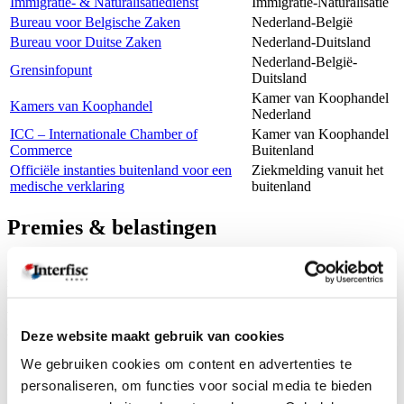
Immigratie- & Naturalisatiedienst
Immigratie-Naturalisatie
Bureau voor Belgische Zaken
Nederland-België
Bureau voor Duitse Zaken
Nederland-Duitsland
Nederland-België-
Grensinfopunt
Duitsland
Kamer van Koophandel
Kamers van Koophandel
Nederland
ICC – Internationale Chamber of
Kamer van Koophandel
Commerce
Buitenland
Officiële instanties buitenland voor een
Ziekmelding vanuit het
medische verklaring
buitenland
Premies & belastingen
In tegenstelling tot België, dat één vast tarief heeft voor de sociale
zekerheid, kent Nederland verschillende tarieven die elk jaar
opnieuw door de overheid vastgesteld worden. Een deel daarvan is
voor elke werkgever gelijk, een ander deel varieert per bedrijfstak of
zelfs per werkgever.
Deze website maakt gebruik van cookies
Klik hier
voor het actuele overzicht van tarieven &
We gebruiken cookies om content en advertenties te
percentages in Nederland
personaliseren, om functies voor social media te bieden
Klik hier
voor het jaaroverzicht 2025 van tarieven &