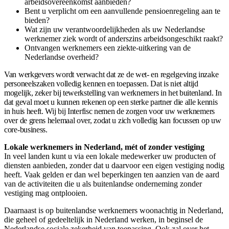
arbeidsovereenkomst aanbieden?
Bent u verplicht om een aanvullende pensioenregeling aan te
bieden?
Wat zijn uw verantwoordelijkheden als uw Nederlandse
werknemer ziek wordt of anderszins arbeidsongeschikt raakt?
Ontvangen werknemers een ziekte-uitkering van de
Nederlandse overheid?
Van werkgevers wordt verwacht dat ze de wet- en regelgeving inzake
personeelszaken volledig kennen en toepassen. Dat is niet altijd
mogelijk, zeker bij tewerkstelling van werknemers in het buitenland. In
dat geval moet u kunnen rekenen op een sterke partner die alle kennis
in huis heeft. Wij bij Interfisc nemen de zorgen voor uw werknemers
over de grens helemaal over, zodat u zich volledig kan focussen op uw
core-business.
Lokale werknemers in Nederland, mét of zonder vestiging
In veel landen kunt u via een lokale medewerker uw producten of
diensten aanbieden, zonder dat u daarvoor een eigen vestiging nodig
heeft. Vaak gelden er dan wel beperkingen ten aanzien van de aard
van de activiteiten die u als buitenlandse onderneming zonder
vestiging mag ontplooien.
Daarnaast is op buitenlandse werknemers woonachtig in Nederland,
die geheel of gedeeltelijk in Nederland werken, in beginsel de
Nederlandse sociale zekerheid van toepassing. Ook zal over het