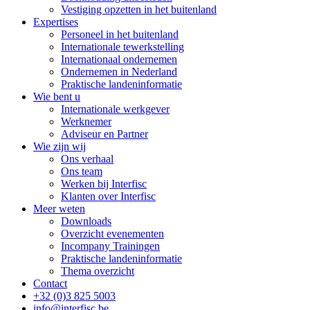
Vestiging opzetten in het buitenland
Expertises
Personeel in het buitenland
Internationale tewerkstelling
Internationaal ondernemen
Ondernemen in Nederland
Praktische landeninformatie
Wie bent u
Internationale werkgever
Werknemer
Adviseur en Partner
Wie zijn wij
Ons verhaal
Ons team
Werken bij Interfisc
Klanten over Interfisc
Meer weten
Downloads
Overzicht evenementen
Incompany Trainingen
Praktische landeninformatie
Thema overzicht
Contact
+32 (0)3 825 5003
info@interfisc.be