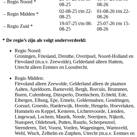
– Regio Noord *
08-25
08-26
02-08-25 t/m 22-
01-08-26 t/m 22-
– Regio Midden *
08-25
08-26
19-07-25 t/m 08-
25-07-26 t/m 15-
– Regio Zuid *
08-25
08-26
* De regio’s zijn als volgt onderverdeeld:
Regio Noord:
Groningen, Friesland, Drenthe, Overijssel, Noord-Holland en
Flevoland (m.u.v. Zeewolde), Gelderland alleen Hattem,
Utrecht alleen Eemnes en Loosdrecht.
Regio Midden:
Flevoland alleen Zeewolde, Gelderland alleen de plaatsen
Aalten, Apeldoorn, Barneveld, Bergh, Borculo, Brummen,
Buren, Culemborg, Dinxperlo, Doetinchem, Echteld, Ede,
Eibergen, Elburg, Epe, Ermelo, Geldermalsen, Gendringen,
Gorssel, Groenlo, Harderwijk, Heerde, Hengelo, Hoevelaken,
Hummelo en Keppel, Kesteren, Lichtenvoorde, Lienden,
Lingewaal, Lochem, Maurik, Neede, Neerijnen, Nijkerk,
Nunspeet, Oldebroek, Putten, Ruurlo, Scherpenzeel,
Steenderen, Tiel, Voorst, Vorden, Wageningen, Warnsveld,
Wehl, Wisch, Zelhelm en Zutphen, Utrecht (m.u.v. Eemnes en