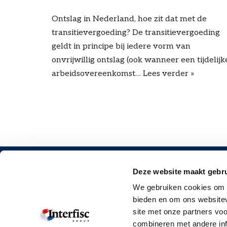
Ontslag in Nederland, hoe zit dat met de
transitievergoeding? De transitievergoeding
geldt in principe bij iedere vorm van
onvrijwillig ontslag (ook wanneer een tijdelijk
arbeidsovereenkomst…
Lees verder »
Deze website maakt gebru
CONTACT
MEER WE
We gebruiken cookies om c
Onze vestigingen
Offerte aanv
bieden en om ons websitev
site met onze partners vo
Contactformulier
Corporate br
combineren met andere inf