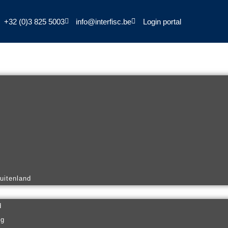
+32 (0)3 825 5003
info@interfisc.be
Login portal
buitenland
d
ng