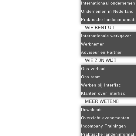
Internationaal ondernemen
Ondernemen in Nederland
Praktische landeninformat
WIE BENT U
Internationale werkgever
Werknemer
Adviseur en Partner
WIE ZIJN WIJ
Ons verhaal
Ons team
Werken bij Interfisc
Klanten over Interfisc
MEER WETEN
Downloads
Overzicht evenementen
Incompany Trainingen
Praktische landeninformat