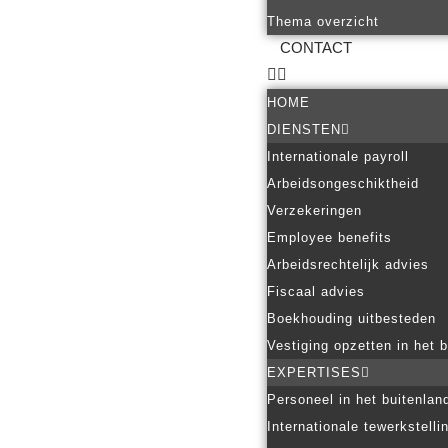
Thema overzicht
CONTACT
HOME
DIENSTEN
Internationale payroll
Arbeidsongeschiktheid
Verzekeringen
Employee benefits
Arbeidsrechtelijk advies
Fiscaal advies
Boekhouding uitbesteden
Vestiging opzetten in het 
EXPERTISES
Personeel in het buitenlan
Internationale tewerkstelli