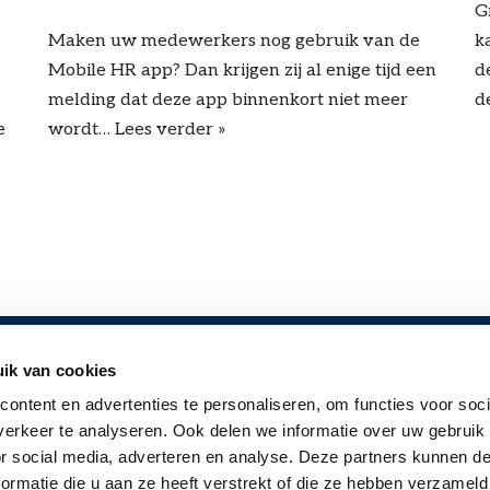
G
Maken uw medewerkers nog gebruik van de
k
Mobile HR app? Dan krijgen zij al enige tijd een
d
melding dat deze app binnenkort niet meer
d
e
wordt…
Lees verder »
ik van cookies
TEN?
VOLG ONS
ontent en advertenties te personaliseren, om functies voor soci
ragen
erkeer te analyseren. Ook delen we informatie over uw gebruik
or social media, adverteren en analyse. Deze partners kunnen 
ochure
ormatie die u aan ze heeft verstrekt of die ze hebben verzameld