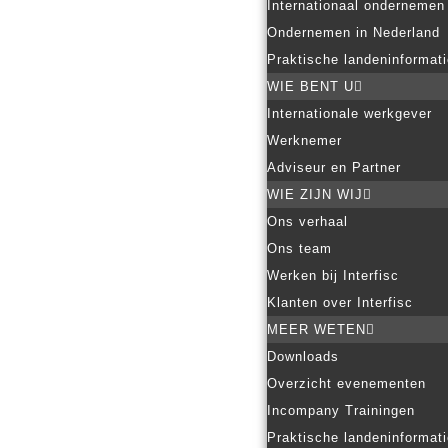
Internationaal ondernemen
Ondernemen in Nederland
Praktische landeninformat
WIE BENT U
Internationale werkgever
Werknemer
Adviseur en Partner
WIE ZIJN WIJ
Ons verhaal
Ons team
Werken bij Interfisc
Klanten over Interfisc
MEER WETEN
Downloads
Overzicht evenementen
Incompany Trainingen
Praktische landeninformat