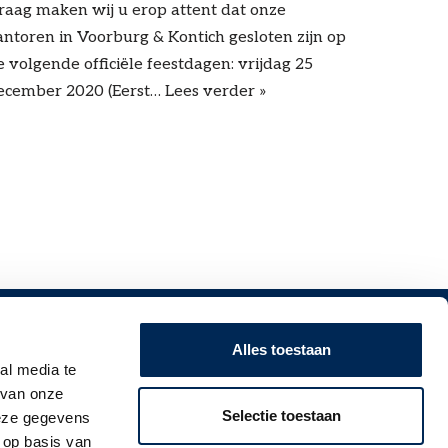
raag maken wij u erop attent dat onze
antoren in Voorburg & Kontich gesloten zijn op
e volgende officiële feestdagen: vrijdag 25
ecember 2020 (Eerst…
Lees verder »
SCHRIJF U IN VOOR ONZE NIEUWSBRIEF!
Alles toestaan
al media te
Volg ontwikkelingen op het gebied van
 van onze
werkgeversverplichtingen in Nederland, België,
Selectie toestaan
deze gegevens
Duitsland, Frankrijk, het Verenigd Koninkrijk en
 op basis van