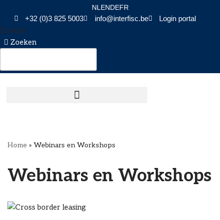
NL
EN
DE
FR
+32 (0)3 825 5003
info@interfisc.be
Login portal
Ga
Zoeken
naar
Zoeken
de
inhoud
Home
»
Webinars en Workshops
Webinars en Workshops