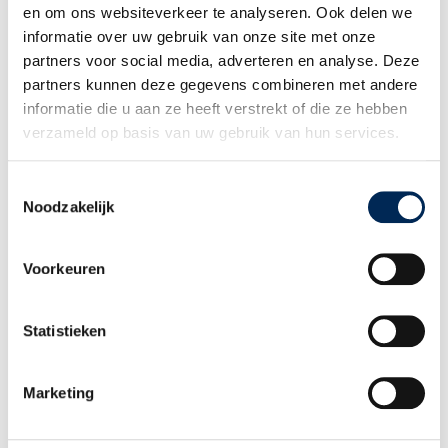
en om ons websiteverkeer te analyseren. Ook delen we
Webinar ‘Verkoopsucces in
informatie over uw gebruik van onze site met onze
Nederland’ op vrijdag 28
partners voor social media, adverteren en analyse. Deze
partners kunnen deze gegevens combineren met andere
november 2025
informatie die u aan ze heeft verstrekt of die ze hebben
verzameld op basis van uw gebruik van hun services.
door
Karen Thompson
03/06/2025
Verkoopsucces in Nederland door het aannemen van lokale
Toestemmingsselectie
salesmensen. Hoe werkt dit contractueel en administratief?
Noodzakelijk
Veel Belgische bedrijven willen graag zaken doen met
Nederland. Dichtbij,…
Lees verder »
Voorkeuren
Statistieken
Workshop De Loonstrook in
Nederland, België en Duitsland op
Marketing
22 mei 2025