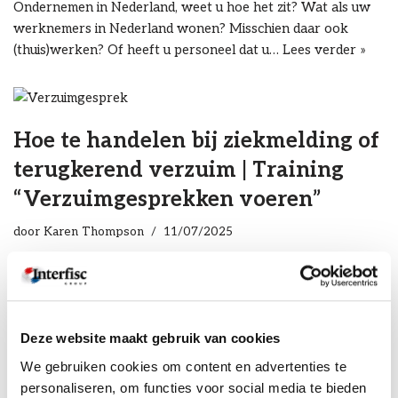
Ondernemen in Nederland, weet u hoe het zit? Wat als uw
werknemers in Nederland wonen? Misschien daar ook
(thuis)werken? Of heeft u personeel dat u…
Lees verder »
Hoe te handelen bij ziekmelding of
terugkerend verzuim | Training
“Verzuimgesprekken voeren”
door
Karen Thompson
11/07/2025
Zorgen voor een prettig werkklimaat is één van de
belangrijke taken die u heeft als werkgever Dit betekent
onder meer aandacht voor het voorkomen van…
Lees
verder »
Deze website maakt gebruik van cookies
We gebruiken cookies om content en advertenties te
personaliseren, om functies voor social media te bieden