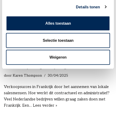
door
Karen Thompson
02/05/2025
Details tonen
Waar op te letten in de loonadministratie als er
verschillende landen betrokken zijn Tijdens deze
Alles toestaan
studiebijeenkomst maken we op basis van loonstroken een
praktische vergelijking…
Lees verder »
Selectie toestaan
Webinar ‘Verkoopsucces in
Weigeren
Frankrijk’ op vrijdag 16 mei 2025
door
Karen Thompson
30/04/2025
Verkoopsucces in Frankrijk door het aannemen van lokale
salesmensen. Hoe werkt dit contractueel en administratief?
Veel Nederlandse bedrijven willen graag zaken doen met
Frankrijk. Een…
Lees verder »