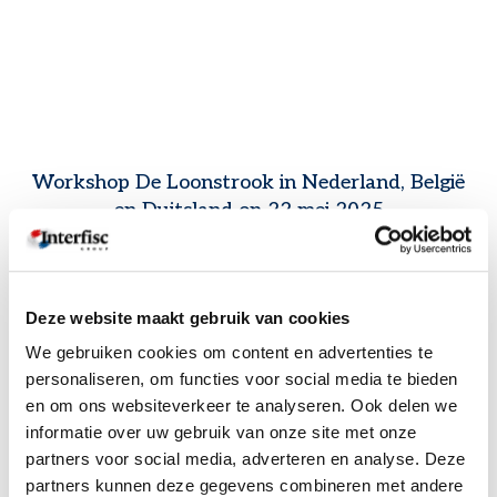
Workshop De Loonstrook in Nederland, België
en Duitsland op 22 mei 2025
Publicatiedatum:
02/05/2025
Deze website maakt gebruik van cookies
WAAR OP TE LETTEN IN DE LOONADMINISTRATIE ALS ER
VERSCHILLENDE LANDEN BETROKKEN ZIJN
We gebruiken cookies om content en advertenties te
personaliseren, om functies voor social media te bieden
Tijdens deze studiebijeenkomst maken we op basis van
en om ons websiteverkeer te analyseren. Ook delen we
loonstroken een praktische vergelijking tussen de regelgeving in
informatie over uw gebruik van onze site met onze
Nederland, België en Duitsland.
We brengen de overeenkomsten
partners voor social media, adverteren en analyse. Deze
en verschillen in kaart op het gebied van sociale zekerheid, fiscaliteit,
arbeidsrecht, aanvullende arbeidsvoorwaarden en verzekeringen.
partners kunnen deze gegevens combineren met andere