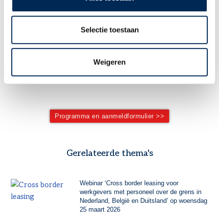
Datum
: donderdag 22 mei 2025, van 9.30 – 15.15 uur.
Locatie
: Seats2meet Station, ‘s-Hertogenbosch
Kosten
: € 495,- (excl. btw). U ontvangt tevoren een factuur.
Selectie toestaan
Voor deze workshop gelden de voorwaarden van
Grensoverschrijdendwerken.nl
, wij adviseren u deze op de website te
Weigeren
lezen, ga naar
www.grensoverschrijdendwerken.nl
Programma en aanmeldformulier >>
Gerelateerde thema's
Webinar ‘Cross border leasing voor
werkgevers met personeel over de grens in
Nederland, België en Duitsland’ op woensdag
25 maart 2026