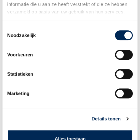
informatie die u aan ze heeft verstrekt of die ze hebben
Wat houdt een medewerker netto over bij een gelijk brutoloon en
verzameld op basis van uw gebruik van hun services.
vergelijkbare arbeidsvoorwaarden in elk van deze landen? Wat zijn de
kosten voor de werkgever? Welke inhoudingen zijn wettelijk verplicht,
Toestemmingsselectie
en welke aanvullende arbeidsvoorwaarden zijn gebruikelijk?
Noodzakelijk
We staan ook stil bij de gevolgen voor Nederlandse organisaties die
personeel aannemen in België of Duitsland. Wat als een medewerker
Voorkeuren
verhuist naar een ander land, of werkt in meerdere landen tegelijk?
Hoe vertaalt zich dat concreet op de loonstrook? Welke
verplichtingen gelden er wettelijk, en welke aanvullende afspraken
Statistieken
zijn mogelijk?
Deze studiedag draait om het vertalen van theorie naar praktijk.
Marketing
We zoomen in op de loonadministratie en bespreken waar je op moet
letten als je met meerdere landen te maken hebt.
Details tonen
PROGRAMMA EN AANMELDEN
Alles toestaan