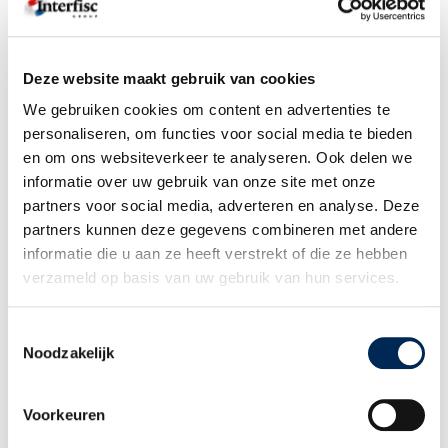
Sociale Zekerheid (RSZ)
Aangezien niet alleen werknemers maar ook hun werkgevers
Deze website maakt gebruik van cookies
belang hebben bij dit document, zijn er veel werkgevers die een A1
verklaring laten aanvragen door een dienstverlener, die daarvoor
We gebruiken cookies om content en advertenties te
kosten in rekening brengt. Recent bepaalde de Nederlandse
personaliseren, om functies voor social media te bieden
Belastingdienst dat dit in sommige gevallen een privé-voordeel
en om ons websiteverkeer te analyseren. Ook delen we
oplevert voor de werknemer, waarover belasting verschuldigd is.
informatie over uw gebruik van onze site met onze
partners voor social media, adverteren en analyse. Deze
Het standpunt van de Nederlandse Belastingdienst luidt als
partners kunnen deze gegevens combineren met andere
volgt:
informatie die u aan ze heeft verstrekt of die ze hebben
verzameld op basis van uw gebruik van hun services.
> De kosten van een aanvraag van een A1-verklaring en ook de
verlenging daarvan in het geval van een
tijdelijke detachering
,
Toestemmingsselectie
vormen geen loon voor de betrokken werknemer. Het is in geval
Noodzakelijk
van detachering namelijk aan de werkgever om zijn
loonadministratie correct in te richten.
Voorkeuren
> De kosten van een A1-verklaring in het geval van het
werken in