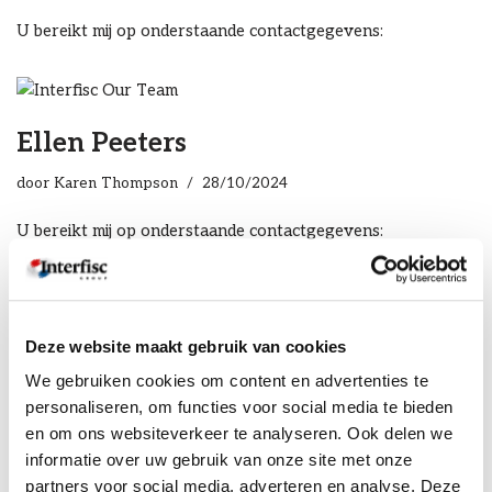
U bereikt mij op onderstaande contactgegevens:
Ellen Peeters
door
Karen Thompson
28/10/2024
U bereikt mij op onderstaande contactgegevens:
Ellen Haesendoncks
Deze website maakt gebruik van cookies
door
Karen Thompson
21/09/2023
We gebruiken cookies om content en advertenties te
U bereikt mij op onderstaande contactgegevens:
personaliseren, om functies voor social media te bieden
en om ons websiteverkeer te analyseren. Ook delen we
informatie over uw gebruik van onze site met onze
Marco van Ruiven
partners voor social media, adverteren en analyse. Deze