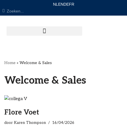
NL
EN
DE
FR
Ga
naar
de
inhoud
Home
»
Welcome & Sales
Welcome & Sales
Flore Voet
door
Karen Thompson
16/04/2026