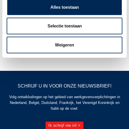
Birgit Killens
Alles toestaan
door
Karen Thompson
16/03/2023
Selectie toestaan
U bereikt mij op onderstaande contactgegevens:
Weigeren
SCHRIJF U IN VOOR ONZE NIEUWSBRIEF!
Volg ontwikkelingen op het gebied van werkgeversverplichtingen in
Nederland, België, Duitsland, Frankrijk, het Verenigd Koninkrijk en
Italië op de voet.
Ik schrijf me in! >