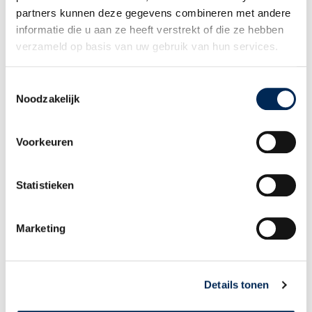
partners kunnen deze gegevens combineren met andere
door
Karen Thompson
16/03/2023
informatie die u aan ze heeft verstrekt of die ze hebben
verzameld op basis van uw gebruik van hun services.
U bereikt mij op onderstaande contactgegevens:
Toestemmingsselectie
Noodzakelijk
Patrick Naafs
door
Karen Thompson
16/03/2023
Voorkeuren
U bereikt mij op onderstaande contactgegevens:
Statistieken
Floris Naafs
Marketing
door
Karen Thompson
16/03/2023
U bereikt mij op onderstaande contactgegevens:
Details tonen