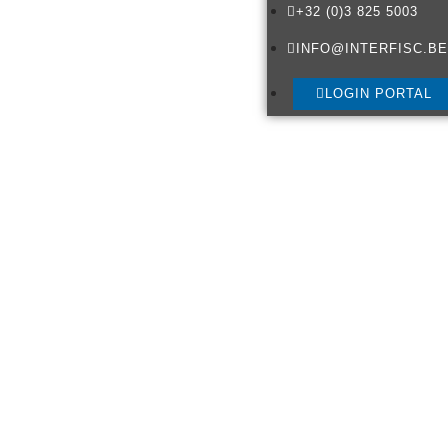
+32 (0)3 825 5003
INFO@INTERFISC.BE
LOGIN PORTAL