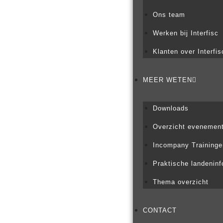
Ons team
Werken bij Interfisc
Klanten over Interfis
MEER WETEN
Downloads
Overzicht evenemen
Incompany Traininge
Praktische landeninf
Thema overzicht
CONTACT