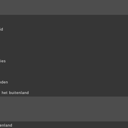
l
id
vies
eden
n het buitenland
tenland