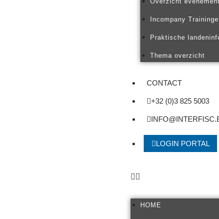
Overzicht evenemen
Incompany Traininge
Praktische landeninf
Thema overzicht
CONTACT
+32 (0)3 825 5003
INFO@INTERFISC.
LOGIN PORTAL
HOME