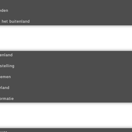
eden
n het buitenland
tenland
stelling
rnemen
rland
ormatie