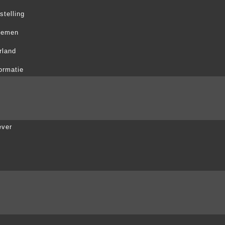
stelling
rnemen
rland
ormatie
ever