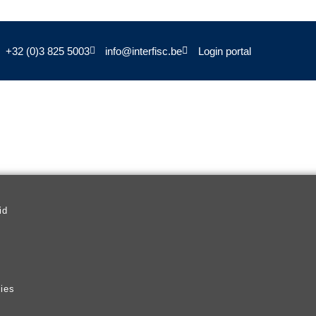
+32 (0)3 825 5003
info@interfisc.be
Login portal
l
id
vies