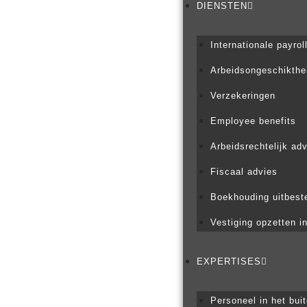
DIENSTEN
Internationale payrol
Arbeidsongeschikthe
Verzekeringen
Employee benefits
Arbeidsrechtelijk ad
Fiscaal advies
Boekhouding uitbest
Vestiging opzetten i
EXPERTISES
Personeel in het bui