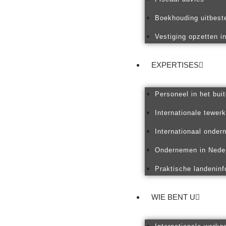
Boekhouding uitbest
Vestiging opzetten i
EXPERTISES
Personeel in het bui
Internationale tewerk
Internationaal onde
Ondernemen in Nede
Praktische landeninf
WIE BENT U