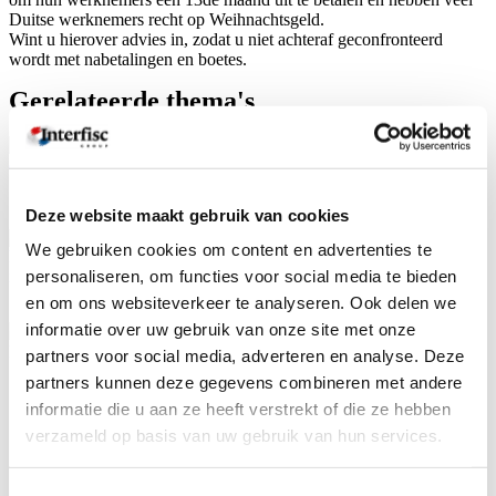
Duitse werknemers recht op Weihnachtsgeld.
Wint u hierover advies in, zodat u niet achteraf geconfronteerd
wordt met nabetalingen en boetes.
Gerelateerde thema's
Subsidie op werkgeverskosten bij
eerste aanwervingen in België:
doelgroepvermindering van RSZ
Deze website maakt gebruik van cookies
werkgeversbijdragen
Nederland | Onbelaste
We gebruiken cookies om content en advertenties te
kilometervergoeding omhoog met
personaliseren, om functies voor social media te bieden
terugwerkende kracht vanaf 1 januari
en om ons websiteverkeer te analyseren. Ook delen we
2026
informatie over uw gebruik van onze site met onze
Arbeidsreglement in België: een
verplichting voor werkgevers
partners voor social media, adverteren en analyse. Deze
partners kunnen deze gegevens combineren met andere
informatie die u aan ze heeft verstrekt of die ze hebben
Bekijk alle thema's >
verzameld op basis van uw gebruik van hun services.
Publicatiedatum:
04/01/2022
Toestemmingsselectie