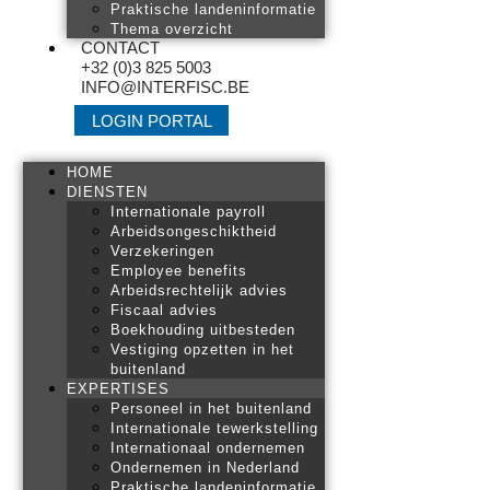
Praktische landeninformatie
Thema overzicht
CONTACT
+32 (0)3 825 5003
INFO@INTERFISC.BE
LOGIN PORTAL
HOME
DIENSTEN
Internationale payroll
Arbeidsongeschiktheid
Verzekeringen
Employee benefits
Arbeidsrechtelijk advies
Fiscaal advies
Boekhouding uitbesteden
Vestiging opzetten in het
buitenland
EXPERTISES
Personeel in het buitenland
Internationale tewerkstelling
Internationaal ondernemen
Ondernemen in Nederland
Praktische landeninformatie