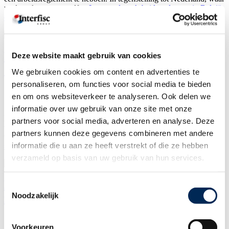
veel werkgevers er zelf…
Lees verder »
Arbeidsreglement in België:
een verplichting voor werkgevers
België vs. Nederland: Cultuurverschillen
Deze website maakt gebruik van cookies
& arbeidsvoorwaarden
We gebruiken cookies om content en advertenties te
personaliseren, om functies voor social media te bieden
door
Karen Thompson
en om ons websiteverkeer te analyseren. Ook delen we
05/05/2026
09/06/2026
informatie over uw gebruik van onze site met onze
BE-NL CONNECT HR DAY | Waarom loopt samenwerking
partners voor social media, adverteren en analyse. Deze
tussen Belgen en Nederlanders vaak mis? Heeft u als Belgische
partners kunnen deze gegevens combineren met andere
werkgever personeel in Nederland of juist andersom?…
Lees verder
informatie die u aan ze heeft verstrekt of die ze hebben
»
België vs. Nederland: Cultuurverschillen & arbeidsvoorwaarden
verzameld op basis van uw gebruik van hun services.
Minder onzekerheid bij langdurige ziekte
Toestemmingsselectie
Noodzakelijk
in Nederland?
door
Karen Thompson
Voorkeuren