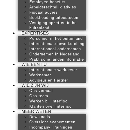
Employee benefits
Arbeidsrechtelijk advies
Fiscaal advies
Boekhouding uitbesteden
Vestiging opzetten in het
buitenland
EXPERTISES
Personeel in het buitenland
Internationale tewerkstelling
Internationaal ondernemen
Ondernemen in Nederland
Praktische landeninformatie
WIE BENT U
Internationale werkgever
Werknemer
Adviseur en Partner
WIE ZIJN WIJ
Ons verhaal
Ons team
Werken bij Interfisc
Klanten over Interfisc
MEER WETEN
Downloads
Overzicht evenementen
Incompany Trainingen