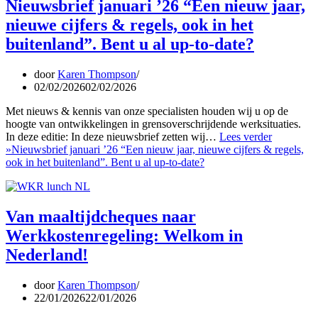
Nieuwsbrief januari ’26 “Een nieuw jaar,
nieuwe cijfers & regels, ook in het
buitenland”. Bent u al up-to-date?
door
Karen Thompson
02/02/2026
02/02/2026
Met nieuws & kennis van onze specialisten houden wij u op de
hoogte van ontwikkelingen in grensoverschrijdende werksituaties.
In deze editie: In deze nieuwsbrief zetten wij…
Lees verder
»
Nieuwsbrief januari ’26 “Een nieuw jaar, nieuwe cijfers & regels,
ook in het buitenland”. Bent u al up-to-date?
Van maaltijdcheques naar
Werkkostenregeling: Welkom in
Nederland!
door
Karen Thompson
22/01/2026
22/01/2026