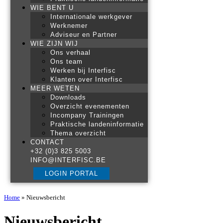
WIE BENT U
Internationale werkgever
Werknemer
Adviseur en Partner
WIE ZIJN WIJ
Ons verhaal
Ons team
Werken bij Interfisc
Klanten over Interfisc
MEER WETEN
Downloads
Overzicht evenementen
Incompany Trainingen
Praktische landeninformatie
Thema overzicht
CONTACT
+32 (0)3 825 5003
INFO@INTERFISC.BE
LOGIN PORTAL
Home
»
Nieuwsbericht
Nieuwsbericht