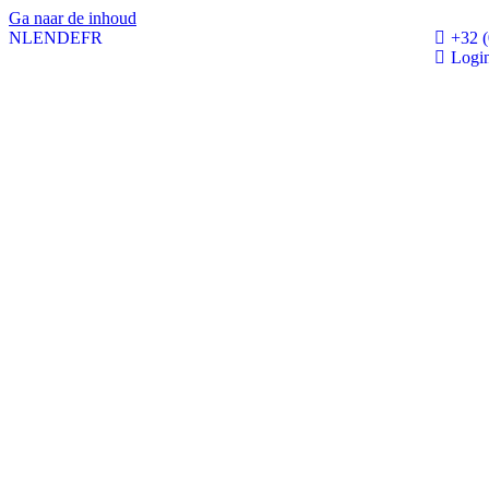
Ga naar de inhoud
NL
EN
DE
FR
+32 (
Login