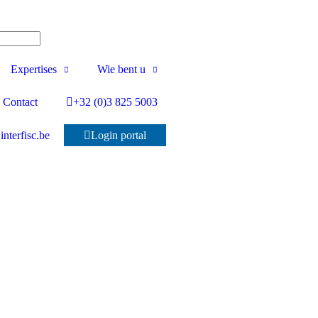
Expertises
Wie bent u
Contact
+32 (0)3 825 5003
nterfisc.be
Login portal