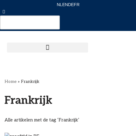
NL
EN
DE
FR
Ga
naar
de
inhoud
Home
»
Frankrijk
Frankrijk
Alle artikelen met de tag ‘Frankrijk’