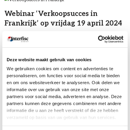
Webinar ‘Verkoopsucces in
Frankrijk’ op vrijdag 19 april 2024
door
Karen Thompson
25/03/2024
Verkoopsucces in Frankrijk door het aannemen van lokale
salesmensen. Hoe werkt dit contractueel en administratief?
Deze website maakt gebruik van cookies
Veel Nederlandse bedrijven willen graag zaken doen met
Frankrijk. Een…
Lees verder »
We gebruiken cookies om content en advertenties te
personaliseren, om functies voor social media te bieden
en om ons websiteverkeer te analyseren. Ook delen we
informatie over uw gebruik van onze site met onze
geboorte-ouderschapsverlof-een-
partners voor social media, adverteren en analyse. Deze
partners kunnen deze gegevens combineren met andere
internationale-vergelijking
informatie die u aan ze heeft verstrekt of die ze hebben
door
Karen Thompson
04/06/2022
verzameld op basis van uw gebruik van hun services.
Een internationale vergelijking In Nederland wordt op 2