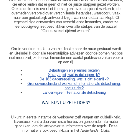
die ertoe leiden dat er geen of niet de juiste stappen gezet worden.
Ook is de kennis over het thema grensoverschrijdend werken bij de
overheden verspreid over verschillende instanties, waardoor u vaak
maar een gedeeltelijk antwoord krijgt, wanneer u daar aanklopt. Of
tegenstrijdige antwoorden van verschillende instanties, omdat ze
eenvoudigweg niet beschikken over alle stukjes van de puzzel
“Grensoverschrijdend werken”.
Om te voorkomen dat u van het kastje naar de muur gestuurd wordt
en uiteindelijk door alle tegenstrijdige adviezen door de bomen het bos
niet meer ziet, zetten we hieronder een aantal praktische zaken voor u
op een rij.
Belastingen en premies betalen
Salary split, wat is dat eigenlijk?
De 183 dagenregeling, wat is dat eigenlijk?
Grensoverschrijdend werken of internationale detachering,
hoe zit dat?
Landenwijzer internationale detachering
WAT KUNT U ZELF DOEN?
U kunt in eerste instantie de werkgever zelf vragen om duidelijkheid.
Eventueel kunt u daarvoor onze hierboven genoemde informatie
gebruiken, om de werkgever te informeren over de regels. Deze
informatie is ook beschikbaar in het
Nederlands, Duits,