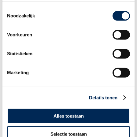
Toestemmingsselectie
Noodzakelijk
Nederland | Onbelaste kilometervergoeding omhoog met
Voorkeuren
terugwerkende kracht vanaf 1 januari 2026
Statistieken
Marketing
Details tonen
Arbeidsreglement in België: een verplichting voor werkgevers
Alles toestaan
Bekijk alle thema's >
Selectie toestaan