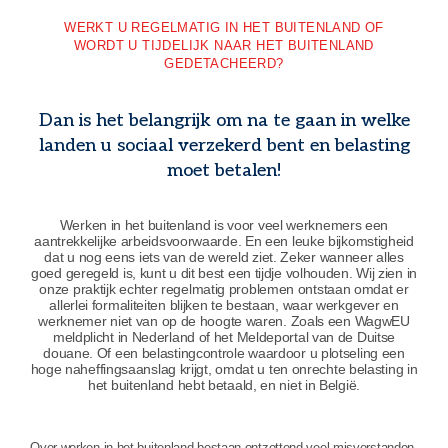
WERKT U REGELMATIG IN HET BUITENLAND OF
WORDT U TIJDELIJK NAAR HET BUITENLAND
GEDETACHEERD?
Dan is het belangrijk om na te gaan in welke
landen u sociaal verzekerd bent en belasting
moet betalen!
Werken in het buitenland is voor veel werknemers een
aantrekkelijke arbeidsvoorwaarde. En een leuke bijkomstigheid
dat u nog eens iets van de wereld ziet. Zeker wanneer alles
goed geregeld is, kunt u dit best een tijdje volhouden. Wij zien in
onze praktijk echter regelmatig problemen ontstaan omdat er
allerlei formaliteiten blijken te bestaan, waar werkgever en
werknemer niet van op de hoogte waren. Zoals een WagwEU
meldplicht in Nederland of het Meldeportal van de Duitse
douane. Of een belastingcontrole waardoor u plotseling een
hoge naheffingsaanslag krijgt, omdat u ten onrechte belasting in
het buitenland hebt betaald, en niet in België.
Over werken in het buitenland bestaan ontzettend veel misverstanden,