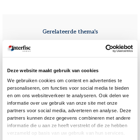
Gerelateerde thema's
Deze website maakt gebruik van cookies
We gebruiken cookies om content en advertenties te
personaliseren, om functies voor social media te bieden
en om ons websiteverkeer te analyseren. Ook delen we
Subsidie op werkgeverskosten bij eerste aanwervingen in België:
informatie over uw gebruik van onze site met onze
doelgroepvermindering van RSZ werkgeversbijdragen
partners voor social media, adverteren en analyse. Deze
partners kunnen deze gegevens combineren met andere
informatie die u aan ze heeft verstrekt of die ze hebben
verzameld op basis van uw gebruik van hun services.