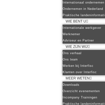
Internationaal ondernemen
Ondernemen in Nederland
Praktische landeninformat
WIE BENT U
Internationale werkgever
Werknemer
Adviseur en Partner
WIE ZIJN WIJ
Ons verhaal
Ons team
Werken bij Interfisc
Klanten over Interfisc
MEER WETEN
Downloads
Overzicht evenementen
Incompany Trainingen
Praktische landeninformat