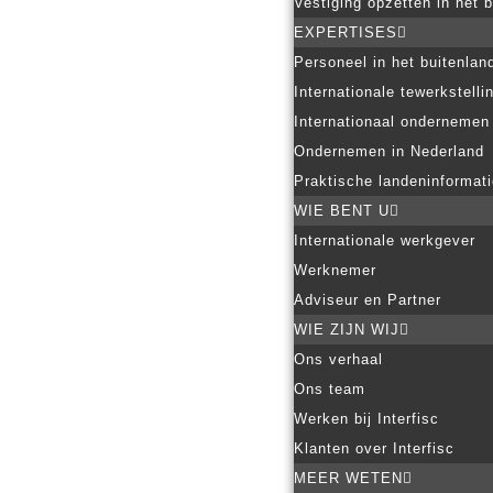
Vestiging opzetten in het 
EXPERTISES
Personeel in het buitenlan
Internationale tewerkstelli
Internationaal ondernemen
Ondernemen in Nederland
Praktische landeninformat
WIE BENT U
Internationale werkgever
Werknemer
Adviseur en Partner
WIE ZIJN WIJ
Ons verhaal
Ons team
Werken bij Interfisc
Klanten over Interfisc
MEER WETEN