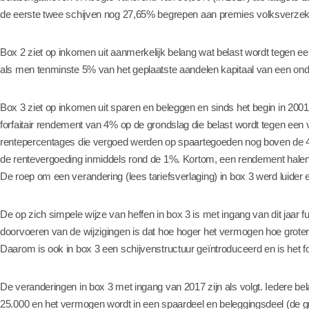
de eerste twee schijven nog 27,65% begrepen aan premies volksverzek
Box 2 ziet op inkomen uit aanmerkelijk belang wat belast wordt tegen ee
als men tenminste 5% van het geplaatste aandelen kapitaal van een ond
Box 3 ziet op inkomen uit sparen en beleggen en sinds het begin in 200
forfaitair rendement van 4% op de grondslag die belast wordt tegen een v
rentepercentages die vergoed werden op spaartegoeden nog boven de 4%
de rentevergoeding inmiddels rond de 1%. Kortom, een rendement halen
De roep om een verandering (lees tariefsverlaging) in box 3 werd luider e
De op zich simpele wijze van heffen in box 3 is met ingang van dit jaar 
doorvoeren van de wijzigingen is dat hoe hoger het vermogen hoe groter
Daarom is ook in box 3 een schijvenstructuur geïntroduceerd en is het fo
De veranderingen in box 3 met ingang van 2017 zijn als volgt. Iedere bel
25.000 en het vermogen wordt in een spaardeel en beleggingsdeel (de gro