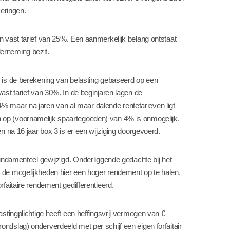
eringen.
n vast tarief van 25%. Een aanmerkelijk belang ontstaat
erneming bezit.
1 is de berekening van belasting gebaseerd op een
ast tarief van 30%. In de beginjaren lagen de
 maar na jaren van al maar dalende rentetarieven ligt
 op (voornamelijk spaartegoeden) van 4% is onmogelijk.
n na 16 jaar box 3 is er een wijziging doorgevoerd.
fundamenteel gewijzigd. Onderliggende gedachte bij het
 de mogelijkheden hier een hoger rendement op te halen.
rfaitaire rendement gedifferentieerd.
astingplichtige heeft een heffingsvrij vermogen van €
ndslag) onderverdeeld met per schijf een eigen forfaitair