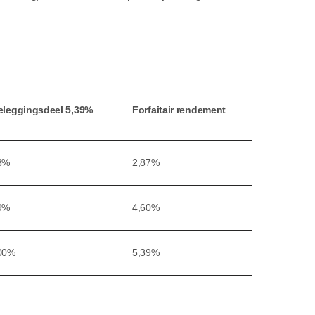
eleggingsdeel 5,39%
Forfaitair rendement
3%
2,87%
9%
4,60%
00%
5,39%