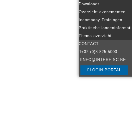
Downloads
Overzicht evenementen
Incompany Trainingen
Praktische landeninformat
Thema overzicht
CONTACT
+32 (0)3 825 5003
INFO@INTERFISC.BE
LOGIN PORTAL