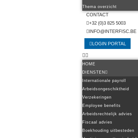
Thema overzicht
CONTACT
+32 (0)3 825 5003
INFO@INTERFISC.BE
LOGIN PORTAL
HOME
DIENSTEN
Internationale payroll
Arbeidsongeschiktheid
Verzekeringen
Employee benefits
Arbeidsrechtelijk advies
Fiscaal advies
Boekhouding uitbesteden