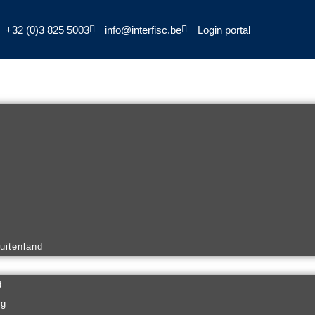
+32 (0)3 825 5003
info@interfisc.be
Login portal
buitenland
d
ng