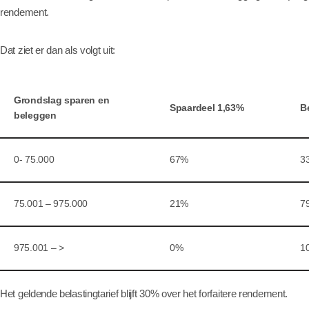
rendement.
Dat ziet er dan als volgt uit:
Grondslag sparen en
Spaardeel 1,63%
B
beleggen
0- 75.000
67%
3
75.001 – 975.000
21%
7
975.001 – >
0%
1
Het geldende belastingtarief blijft 30% over het forfaitere rendement.