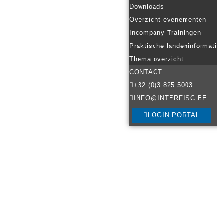
Downloads
Overzicht evenementen
Incompany Trainingen
Praktische landeninformat
Thema overzicht
CONTACT
+32 (0)3 825 5003
INFO@INTERFISC.BE
LOGIN PORTAL