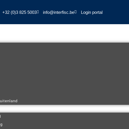
+32 (0)3 825 5003
info@interfisc.be
Login portal
buitenland
d
ng