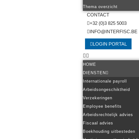
Thema overzicht
CONTACT
+32 (0)3 825 5003
INFO@INTERFISC.BE
LOGIN PORTAL
HOME
DIENSTEN
Internationale payroll
Arbeidsongeschiktheid
Verzekeringen
Employee benefits
Arbeidsrechtelijk advies
Fiscaal advies
Boekhouding uitbesteden