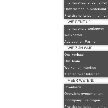
Internationaal ondernemen
Ondernemen in Nederland
Praktische landeninformat
WIE BENT U
Internationale werkgever
Werknemer
Adviseur en Partner
WIE ZIJN WIJ
Ons verhaal
Ons team
Werken bij Interfisc
Klanten over Interfisc
MEER WETEN
Downloads
Overzicht evenementen
Incompany Trainingen
Praktische landeninformat