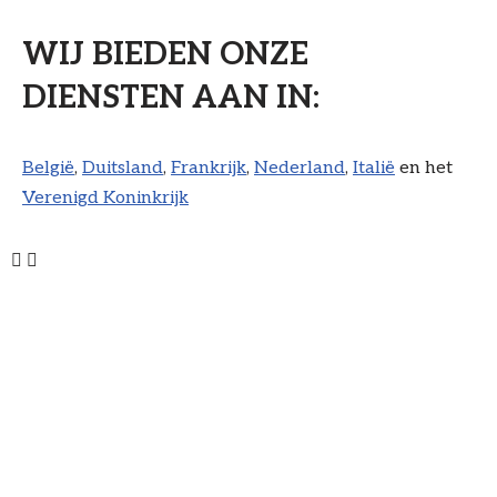
WIJ BIEDEN ONZE
DIENSTEN AAN IN: ​
België
,
Duitsland
,
Frankrijk
,
Nederland
,
Italië
en het
Verenigd Koninkrijk