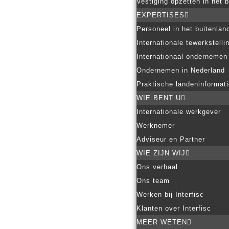
Vestiging opzetten in het 
EXPERTISES
Personeel in het buitenlan
Internationale tewerkstelli
Internationaal ondernemen
Ondernemen in Nederland
Praktische landeninformat
WIE BENT U
Internationale werkgever
Werknemer
Adviseur en Partner
WIE ZIJN WIJ
Ons verhaal
Ons team
Werken bij Interfisc
Klanten over Interfisc
MEER WETEN