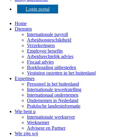
Login portal
Home
Diensten
Internationale payroll
Arbeidsongeschiktheid
Verzekeringen
Employee benefits
Arbeidsrechtelijk advies
Fiscaal advies
Boekhouding uitbesteden
Vestiging opzetten in het buitenland
Expertises
Personeel in het buitenland
Internationale tewerkstelling
Internationaal ondernemen
Ondernemen in Nederland
Praktische landeninformatie
Wie bent u
Internationale werkgever
Werknemer
Adviseur en Partner
Wie zijn wij