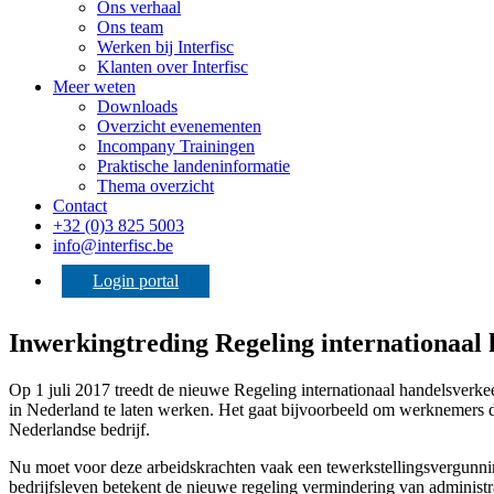
Ons verhaal
Ons team
Werken bij Interfisc
Klanten over Interfisc
Meer weten
Downloads
Overzicht evenementen
Incompany Trainingen
Praktische landeninformatie
Thema overzicht
Contact
+32 (0)3 825 5003
info@interfisc.be
Login portal
Inwerkingtreding Regeling internationaal
Op 1 juli 2017 treedt de nieuwe Regeling internationaal handelsverkeer
in Nederland te laten werken. Het gaat bijvoorbeeld om werknemers 
Nederlandse bedrijf.
Nu moet voor deze arbeidskrachten vaak een tewerkstellingsvergunni
bedrijfsleven betekent de nieuwe regeling vermindering van administra