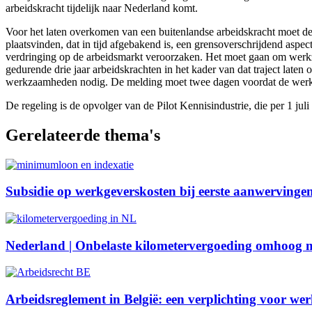
arbeidskracht tijdelijk naar Nederland komt.
Voor het laten overkomen van een buitenlandse arbeidskracht moet d
plaatsvinden, dat in tijd afgebakend is, een grensoverschrijdend asp
verdringing op de arbeidsmarkt veroorzaken. Het moet gaan om wer
gedurende drie jaar arbeidskrachten in het kader van dat traject late
werkzaamheden nodig. De melding moet twee dagen voordat de wer
De regeling is de opvolger van de Pilot Kennisindustrie, die per 1 juli a
Gerelateerde thema's
Subsidie op werkgeverskosten bij eerste aanwerving
Nederland | Onbelaste kilometervergoeding omhoog m
Arbeidsreglement in België: een verplichting voor we