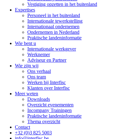
Vestiging opzetten in het buitenland
Expertises
Personeel in het buitenland
Internationale tewerkstelling
Internationaal ondernemen
Ondernemen in Nederland
Praktische landeninformatie
Wie bent u
Internationale werkgever
Werknemer
Adviseur en Partner
Wie zijn wij
Ons verhaal
Ons team
Werken bij Interfisc
Klanten over Interfisc
Meer weten
Downloads
Overzicht evenementen
Incompany Trainingen
Praktische landeninformatie
Thema overzicht
Contact
+32 (0)3 825 5003
info@interfisc.be