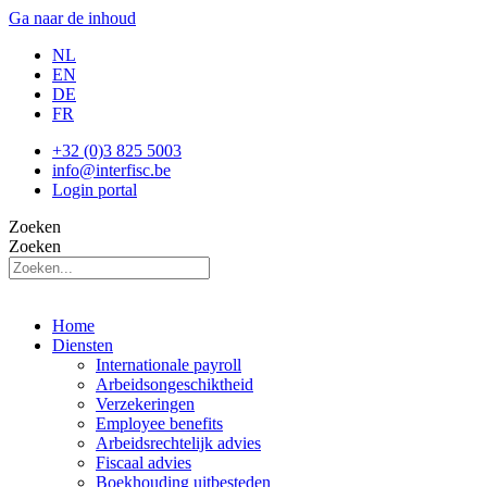
Ga naar de inhoud
NL
EN
DE
FR
+32 (0)3 825 5003
info@interfisc.be
Login portal
Zoeken
Zoeken
Home
Diensten
Internationale payroll
Arbeidsongeschiktheid
Verzekeringen
Employee benefits
Arbeidsrechtelijk advies
Fiscaal advies
Boekhouding uitbesteden