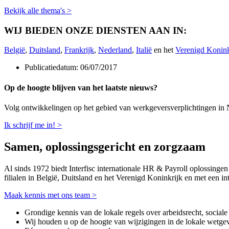
Bekijk alle thema's >
WIJ BIEDEN ONZE DIENSTEN AAN IN: ​
België
,
Duitsland
,
Frankrijk
,
Nederland
,
Italië
en het
Verenigd Konink
Publicatiedatum:
06/07/2017
Op de hoogte blijven van het laatste nieuws?
Volg ontwikkelingen op het gebied van werkgeversverplichtingen in Ne
Ik schrijf me in! >
Samen, oplossingsgericht en zorgzaam
Al sinds 1972 biedt Interfisc internationale HR & Payroll oplossingen
filialen in België, Duitsland en het Verenigd Koninkrijk en met een 
Maak kennis met ons team >
Grondige kennis van de lokale regels over arbeidsrecht, social
Wij houden u op de hoogte van wijzigingen in de lokale wetge