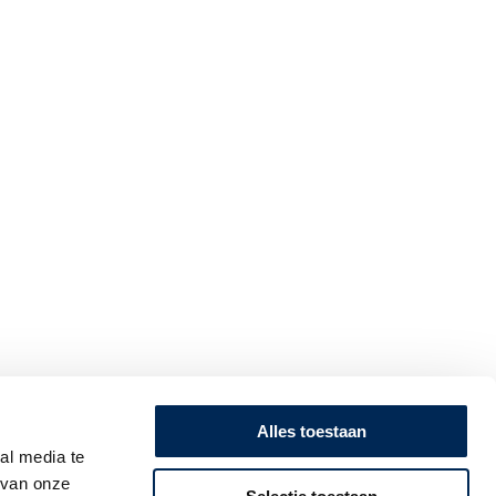
Alles toestaan
al media te
ië op de voet.
 van onze