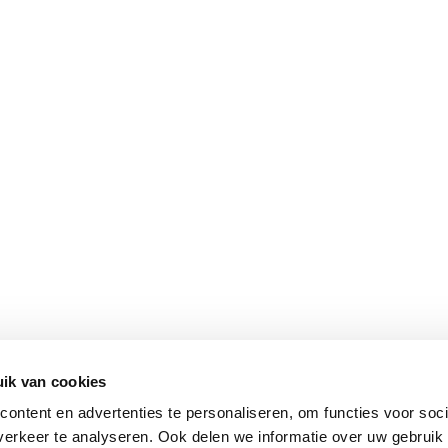
ik van cookies
ontent en advertenties te personaliseren, om functies voor soci
derland, België, Duitsland, Frankrijk, het Verenigd Koninkrijk en Ital
erkeer te analyseren. Ook delen we informatie over uw gebruik