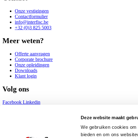
Onze vestigingen
Contactformulier
info@interfisc.be
+32 (0)3 825 5003
Meer weten?
Offerte aanvragen
Corporate brochure
Onze opleidingen
Downloads
Klant login
Volg ons
Facebook
Linkedin
Schrijf u in voor onze nieuwsbrief!
Deze website maakt gebru
We gebruiken cookies om c
Volg ontwikkelingen op het gebied van werkgeversverplichtingen in Ne
bieden en om ons websitev