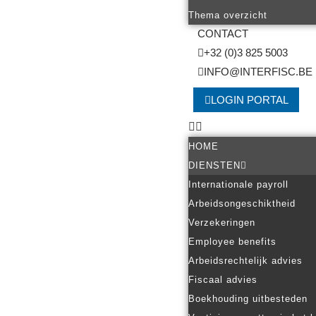
Thema overzicht
CONTACT
+32 (0)3 825 5003
INFO@INTERFISC.BE
LOGIN PORTAL
HOME
DIENSTEN
Internationale payroll
Arbeidsongeschiktheid
Verzekeringen
Employee benefits
Arbeidsrechtelijk advies
Fiscaal advies
Boekhouding uitbesteden