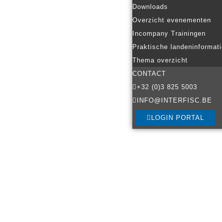
Downloads
Overzicht evenementen
Incompany Trainingen
Praktische landeninformat
Thema overzicht
CONTACT
+32 (0)3 825 5003
INFO@INTERFISC.BE
LOGIN PORTAL