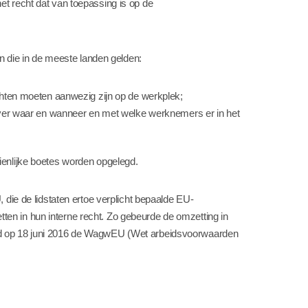
et recht dat van toepassing is op de
en die in de meeste landen gelden:
hten moeten aanwezig zijn op de werkplek;
over waar en wanneer en met welke werknemers er in het
ienlijke boetes worden opgelegd.
 die de lidstaten ertoe verplicht bepaalde EU-
en in hun interne recht. Zo gebeurde de omzetting in
ad op 18 juni 2016 de WagwEU (Wet arbeidsvoorwaarden