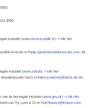
5 5003
0 313 3090
gde instantie (
www.service-public.fr
) ->
klik hier
elink Avocats in Parijs (
pw@wisselinkavocats.com
, tel.
egde instantie (
www.zoll.de
) ->
klik hier
nwaltskanzlei Strick in Kleve (
craemer@strick.de
, tel.
e van de bevoegde instantie (
www.gov.uk
) ->
klik hier
ent van Try Lunn & Co in Hull (
finance@trylunn.com
,