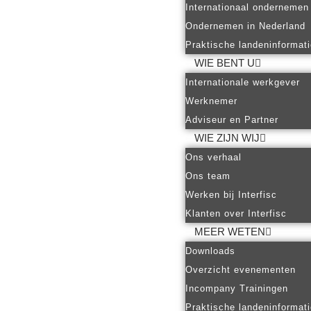
Internationaal ondernemen
Ondernemen in Nederland
Praktische landeninformat
WIE BENT U
Internationale werkgever
Werknemer
Adviseur en Partner
WIE ZIJN WIJ
Ons verhaal
Ons team
Werken bij Interfisc
Klanten over Interfisc
MEER WETEN
Downloads
Overzicht evenementen
Incompany Trainingen
Praktische landeninformat