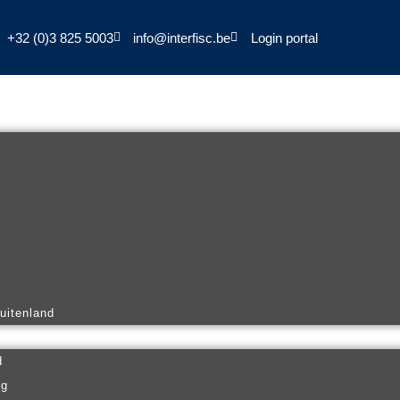
+32 (0)3 825 5003
info@interfisc.be
Login portal
buitenland
d
ng