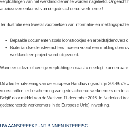
verplichtingen van het werkland dienen te worden nageleefd. Ongeacht h
arbeidsovereenkomst van de gedetacheerde werknemer!
Ter illustratie een tweetal voorbeelden van informatie- en meldingsplicht
Bepaalde documenten zoals loonstrookjes en arbeidstijdenoverzic
Buitenlandse dienstverrichters moeten vooraf een melding doen 
werkland een project wordt uitgevoerd.
Wanneer u deze of overige verplichtingen naast u neerlegt, kunnen aanz
Dit alles ter uitvoering van de Europese Handhavingsrichtlijn 2014/67/EU,
voorschriften ter bescherming van gedetacheerde werknemers om te zett
België door middel van de Wet van 11 december 2016. In Nederland tr
gedetacheerde werknemers in de Europese Unie) in werking.
UW AANSPREEKPUNT BINNEN INTERFISC