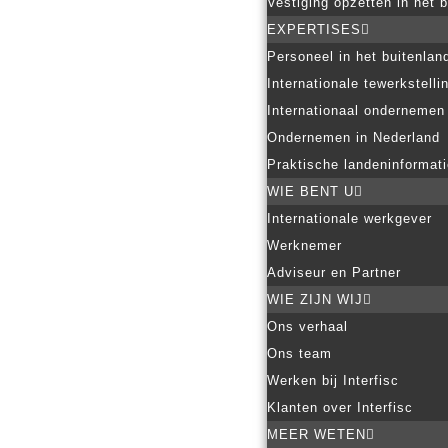
Vestiging opzetten in het 
EXPERTISES
Personeel in het buitenlan
Internationale tewerkstelli
Internationaal ondernemen
Ondernemen in Nederland
Praktische landeninformat
WIE BENT U
Internationale werkgever
Werknemer
Adviseur en Partner
WIE ZIJN WIJ
Ons verhaal
Ons team
Werken bij Interfisc
Klanten over Interfisc
MEER WETEN