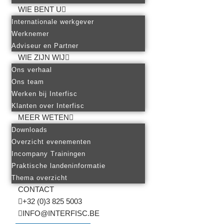
WIE BENT U
Internationale werkgever
Werknemer
Adviseur en Partner
WIE ZIJN WIJ
Ons verhaal
Ons team
Werken bij Interfisc
Klanten over Interfisc
MEER WETEN
Downloads
Overzicht evenementen
Incompany Trainingen
Praktische landeninformatie
Thema overzicht
CONTACT
+32 (0)3 825 5003
INFO@INTERFISC.BE