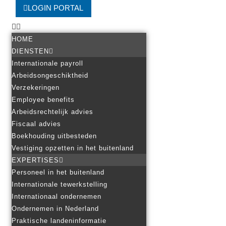
LOGIN PORTAL
HOME
DIENSTEN
Internationale payroll
Arbeidsongeschiktheid
Verzekeringen
Employee benefits
Arbeidsrechtelijk advies
Fiscaal advies
Boekhouding uitbesteden
Vestiging opzetten in het buitenland
EXPERTISES
Personeel in het buitenland
Internationale tewerkstelling
Internationaal ondernemen
Ondernemen in Nederland
Praktische landeninformatie