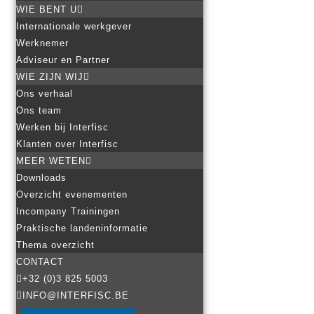
WIE BENT U
Internationale werkgever
Werknemer
Adviseur en Partner
WIE ZIJN WIJ
Ons verhaal
Ons team
Werken bij Interfisc
Klanten over Interfisc
MEER WETEN
Downloads
Overzicht evenementen
Incompany Trainingen
Praktische landeninformatie
Thema overzicht
CONTACT
+32 (0)3 825 5003
INFO@INTERFISC.BE