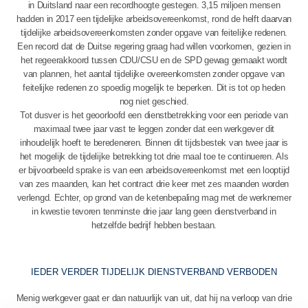
in Duitsland naar een recordhoogte gestegen. 3,15 miljoen mensen
hadden in 2017 een tijdelijke arbeidsovereenkomst, rond de helft daarvan
tijdelijke arbeidsovereenkomsten zonder opgave van feitelijke redenen.
Een record dat de Duitse regering graag had willen voorkomen, gezien in
het regeerakkoord tussen CDU/CSU en de SPD gewag gemaakt wordt
van plannen, het aantal tijdelijke overeenkomsten zonder opgave van
feitelijke redenen zo spoedig mogelijk te beperken. Dit is tot op heden
nog niet geschied.
Tot dusver is het geoorloofd een dienstbetrekking voor een periode van
maximaal twee jaar vast te leggen zonder dat een werkgever dit
inhoudelijk hoeft te beredeneren. Binnen dit tijdsbestek van twee jaar is
het mogelijk de tijdelijke betrekking tot drie maal toe te continueren. Als
er bijvoorbeeld sprake is van een arbeidsovereenkomst met een looptijd
van zes maanden, kan het contract drie keer met zes maanden worden
verlengd. Echter, op grond van de ketenbepaling mag met de werknemer
in kwestie tevoren tenminste drie jaar lang geen dienstverband in
hetzelfde bedrijf hebben bestaan.
IEDER VERDER TIJDELIJK DIENSTVERBAND VERBODEN
Menig werkgever gaat er dan natuurlijk van uit, dat hij na verloop van drie