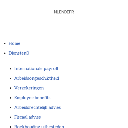
NL
EN
DE
FR
Ga
naar
de
inhoud
Home
Diensten
Internationale payroll
Arbeidsongeschiktheid
Verzekeringen
Employee benefits
Arbeidsrechtelijk advies
Fiscaal advies
Boekhouding uitbesteden