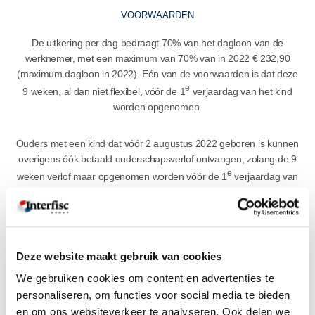
VOORWAARDEN
De uitkering per dag bedraagt 70% van het dagloon van de
werknemer, met een maximum van 70% van in 2022 € 232,90
(maximum dagloon in 2022). Eén van de voorwaarden is dat deze
e
9 weken, al dan niet flexibel, vóór de 1
verjaardag van het kind
worden opgenomen.
Ouders met een kind dat vóór 2 augustus 2022 geboren is kunnen
overigens óók betaald ouderschapsverlof ontvangen, zolang de 9
e
weken verlof maar opgenomen worden vóór de 1
verjaardag van
het kind.
OUDERSCHAPSVERLOF IN EUROPA
Deze website maakt gebruik van cookies
We gebruiken cookies om content en advertenties te
Hiermee voldoet ook Nederland aan de EU-richtlijn op dit vlak (in
personaliseren, om functies voor social media te bieden
veel andere landen, waaronder België en Frankrijk, was er al meer
en om ons websiteverkeer te analyseren. Ook delen we
geregeld voor ouders met jonge kinderen).
Lees hier ons eerdere