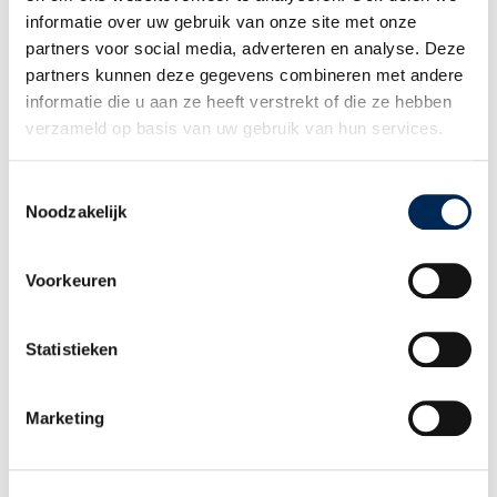
artikel “Ouderschapsverlof in Nederland en de buurlanden, hoe zit
informatie over uw gebruik van onze site met onze
dat?”
partners voor social media, adverteren en analyse. Deze
partners kunnen deze gegevens combineren met andere
informatie die u aan ze heeft verstrekt of die ze hebben
verzameld op basis van uw gebruik van hun services.
WERKEN EN EEN GEZIN IN NEDERLAND - VERLOFSOORTEN IN
BEELD GEBRACHT
Toestemmingsselectie
Met deze uitbreiding van de Wet Arbeid en Zorg zijn er in totaal
Noodzakelijk
maar liefst 6 verschillende verlofsoorten waar werknemers met
kinderen gebruik van kunnen maken (nog los van betaald en
onbetaald zorgverlof, dat o.a. voor de zorg van een ziek kind kan
Voorkeuren
worden opgenomen). Wij hebben ze voor u in beeld gebracht:
Statistieken
Marketing
BETAALD OUDERSCHAPSVERLOF - HOE WERKT DAT?