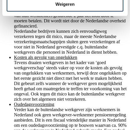
Weigeren
2 jaar lang loon doorbetalen aan zieke werknemers
Werkgevers met personeel in Nederland riskeren bij ziekte
van hun werknemers gedurende 2 jaar het loon door te
moeten betalen. Dit wordt niet door de Nederlandse overheid
gefinancierd.
Nederlandse bedrijven kunnen zich eenvoudigweg
verzekeren tegen dit risico, maar de meeste Nederlandse
verzekeringsmaatschappijen sluiten geen verzekeringen af
voor niet in Nederland gevestigde c.q. buitenlandse
werkgevers die personeel in Nederland in dienst hebben.
Kosten als gevolg van ongelukken
Tevens draaien werkgevers in het kader van ‘goed
werkgeverschap’ steeds vaker op voor de kosten als gevolg
van ongelukken van werknemers, terwijl deze ongelukken op
het eerste gezicht niet direct met het werk te maken hebben.
Dit gebeurt zelfs wanneer de werkgever geen mogelijkheid
heeft gehad om maatregelen te treffen ter voorkoming van het
ongeval. Ook tegen dit risico kan de buitenlandse werkgever
zich over het algemeen niet verzekeren.
Oudedagsvoorziening
Verder kan de buitenlandse werkgever zijn werknemers in
Nederland ook geen werkgever-werknemer pensioenregeling
aanbieden. Dit is een fiscaal vriendelijke manier in Nederland
om een oudedagsvoorziening op te bouwen waarvan ca. 90%