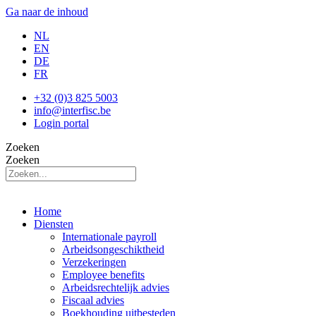
Ga naar de inhoud
NL
EN
DE
FR
+32 (0)3 825 5003
info@interfisc.be
Login portal
Zoeken
Zoeken
Home
Diensten
Internationale payroll
Arbeidsongeschiktheid
Verzekeringen
Employee benefits
Arbeidsrechtelijk advies
Fiscaal advies
Boekhouding uitbesteden