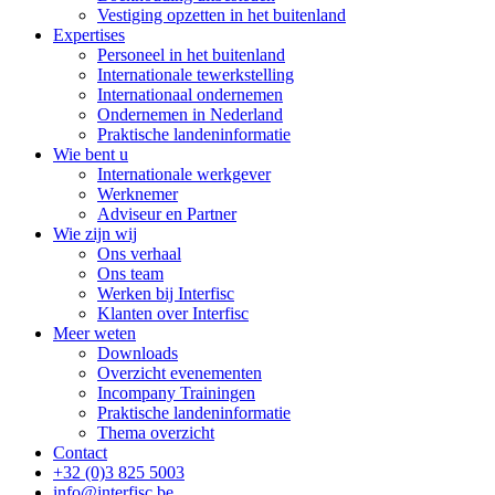
Vestiging opzetten in het buitenland
Expertises
Personeel in het buitenland
Internationale tewerkstelling
Internationaal ondernemen
Ondernemen in Nederland
Praktische landeninformatie
Wie bent u
Internationale werkgever
Werknemer
Adviseur en Partner
Wie zijn wij
Ons verhaal
Ons team
Werken bij Interfisc
Klanten over Interfisc
Meer weten
Downloads
Overzicht evenementen
Incompany Trainingen
Praktische landeninformatie
Thema overzicht
Contact
+32 (0)3 825 5003
info@interfisc.be