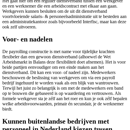
Het gaat hier om een regulier dienstverband tussen een werkgever
en een werknemer die een arbeidscontract met elkaar aan gaan.
Werkgevers kunnen besluiten om de uit dit dienstverband
voortvloeiende salaris- & personeelsadministratie uit te besteden aan
een administratiekantoor zoals bijvoorbeeld Interfisc, maar kan deze
ook zelf uitvoeren.
Voor- en nadelen
De payrolling constructie is met name voor tijdelijke krachten
flexibeler dan een gewoon dienstverband (alhoewel de Wet
Arbeidsmarkt in Balans deze flexibiliteit doet afnemen). Het is voor
beide partijen eenvoudiger om een einde maken aan het
dienstverband. Dit kan een voor- of nadeel zijn. Medewerkers
beschouwen de beslissing van werkgevers om via een payroll
bedrijf ingehuurd te worden vaak als een blijk van wantrouwen.
Terwijl het juist zo belangrijk is om met de medewerkers een band
op te bouwen die gebaseerd is op waardering en vertrouwen. Als
formele werkgever sta je zélf aan het roer en kun je ook zélf bepalen
welke arbeidsvoorwaarden, primair én secundair, je de werknemer
biedt.
Kunnen buitenlandse bedrijven met
personeel in Nederland kiezen tussen