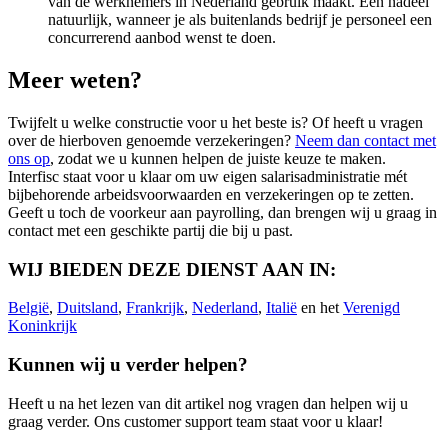
van de werknemers in Nederland gebruik maakt. Een nadeel
natuurlijk, wanneer je als buitenlands bedrijf je personeel een
concurrerend aanbod wenst te doen.
Meer weten?
Twijfelt u welke constructie voor u het beste is? Of heeft u vragen
over de hierboven genoemde verzekeringen?
Neem dan contact met
ons op
, zodat we u kunnen helpen de juiste keuze te maken.
Interfisc staat voor u klaar om uw eigen salarisadministratie mét
bijbehorende arbeidsvoorwaarden en verzekeringen op te zetten.
Geeft u toch de voorkeur aan payrolling, dan brengen wij u graag in
contact met een geschikte partij die bij u past.
WIJ BIEDEN DEZE DIENST AAN IN: ​
België
,
Duitsland
,
Frankrijk
,
Nederland
,
Italië
en het
Verenigd
Koninkrijk
Kunnen wij u verder helpen?
Heeft u na het lezen van dit artikel nog vragen dan helpen wij u
graag verder. Ons customer support team staat voor u klaar!