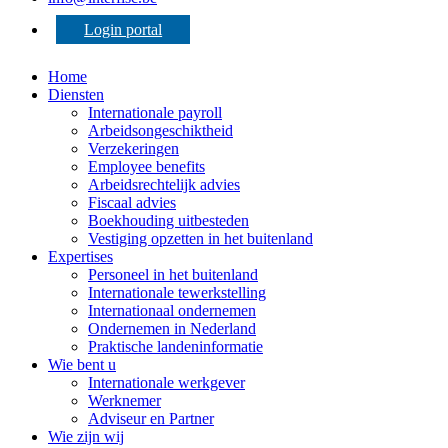
Login portal
Home
Diensten
Internationale payroll
Arbeidsongeschiktheid
Verzekeringen
Employee benefits
Arbeidsrechtelijk advies
Fiscaal advies
Boekhouding uitbesteden
Vestiging opzetten in het buitenland
Expertises
Personeel in het buitenland
Internationale tewerkstelling
Internationaal ondernemen
Ondernemen in Nederland
Praktische landeninformatie
Wie bent u
Internationale werkgever
Werknemer
Adviseur en Partner
Wie zijn wij