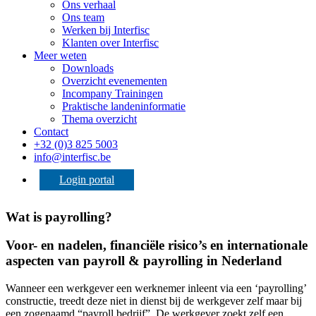
Ons verhaal
Ons team
Werken bij Interfisc
Klanten over Interfisc
Meer weten
Downloads
Overzicht evenementen
Incompany Trainingen
Praktische landeninformatie
Thema overzicht
Contact
+32 (0)3 825 5003
info@interfisc.be
Login portal
Wat is payrolling?
Voor- en nadelen, financiële risico’s en internationale
aspecten van payroll & payrolling in Nederland
Wanneer een werkgever een werknemer inleent via een ‘payrolling’
constructie, treedt deze niet in dienst bij de werkgever zelf maar bij
een zogenaamd “payroll bedrijf”. De werkgever zoekt zelf een