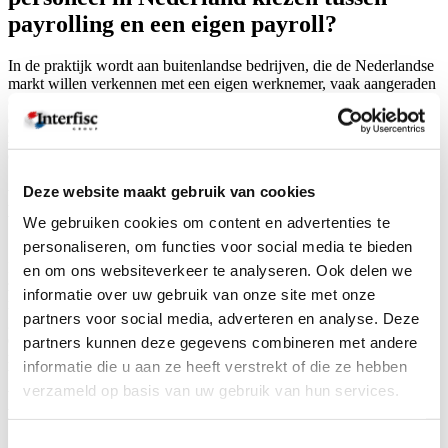
payrolling en een eigen payroll?
In de praktijk wordt aan buitenlandse bedrijven, die de Nederlandse
markt willen verkennen met een eigen werknemer, vaak aangeraden
om deze werknemer via de payrolling constructie in te lenen, omdat
een niet in Nederland gevestigde onderneming géén verzekeringen
zou kunnen sluiten voor belangrijke werkgeversrisico’s zoals
ongevallen & ziekte. Dit is echter een misverstand.
Deze website maakt gebruik van cookies
Payroll, via Interfisc mogelijk voor
buitenlandse bedrijven
We gebruiken cookies om content en advertenties te
personaliseren, om functies voor social media te bieden
Interfisc biedt buitenlandse bedrijven de mogelijkheid om, mét of
en om ons websiteverkeer te analyseren. Ook delen we
zónder vestiging in Nederland, zélf een dienstverband aan te gaan
informatie over uw gebruik van onze site met onze
met hun medewerkers. Ook kunnen zij zich verzekeren tegen alle
partners voor social media, adverteren en analyse. Deze
genoemde risico’s en treden zelf op als werkgever, terwijl Interfisc
de administratieve werkzaamheden uit handen neemt. Naast de
partners kunnen deze gegevens combineren met andere
reguliere salarisadministratie en verzekeringen biedt Interfisc
informatie die u aan ze heeft verstrekt of die ze hebben
bovendien een oplossing voor de wettelijk verplichte
verzameld op basis van uw gebruik van hun services.
verzuimbegeleiding, die ook buitenlandse werkgevers voor hun
werknemers in Nederland moeten organiseren.
Toestemmingsselectie
Andere administratiekantoren bieden voor bepaalde