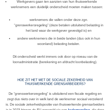
Werkgevers gaan ten aanzien van hun thuiswerkende
werknemers een duidelijk onderscheid moeten maken tussen:
werknemers die vallen onder deze zgn.
“grenswerkersregeling” (deze betalen uitsluitend belasting in
het land waar de werkgever gevestigd is) en
andere werknemers die in beide landen (dus ook in hun
woonland) belasting betalen.
Dit onderscheid werkt immers ook door op niveau van de
loonadministratie (berekening en afdracht loonbelasting).
HOE ZIT HET MET DE SOCIALE ZEKERHEID VAN
THUISWERKENDE GRENSARBEIDERS?
De “grenswerkersregeling” is uitsluitend een fiscale regeling en
zegt dus niets over in welk land de werknemer sociaal verzekerd
is. De sociale zekerheidspositie van thuiswerkende grensarbeiders
is in 2023 binnen de EU geregeld via een
kaderregeling
, die door