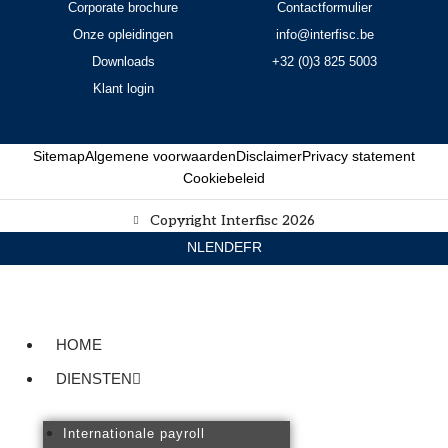
Corporate brochure
Contactformulier
Onze opleidingen
info@interfisc.be
Downloads
+32 (0)3 825 5003
Klant login
Sitemap
Algemene voorwaarden
Disclaimer
Privacy statement
Cookiebeleid
Copyright Interfisc 2026
NL
EN
DE
FR
HOME
DIENSTEN
Internationale payroll