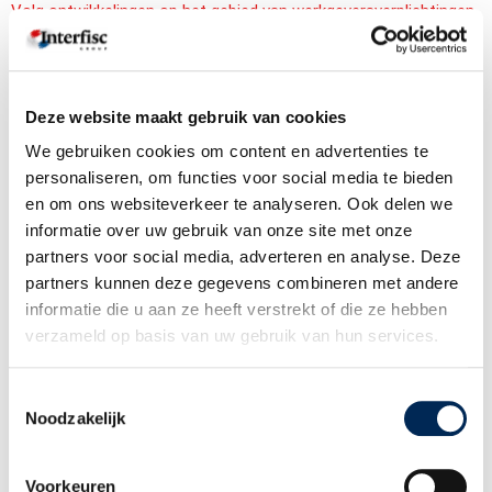
Volg ontwikkelingen op het gebied van werkgeversverplichtingen
in Nederland, België, Duitsland, Frankrijk, het Verenigd Koninkrijk
en Italië op de voet.
Deze website maakt gebruik van cookies
Ik schrijf me in! >
We gebruiken cookies om content en advertenties te
personaliseren, om functies voor social media te bieden
en om ons websiteverkeer te analyseren. Ook delen we
Samen, oplossingsgericht en
informatie over uw gebruik van onze site met onze
zorgzaam
partners voor social media, adverteren en analyse. Deze
partners kunnen deze gegevens combineren met andere
Al sinds 1972 biedt Interfisc internationale HR & Payroll
informatie die u aan ze heeft verstrekt of die ze hebben
oplossingen aan in Nederland, België, Duitsland, Frankrijk, het
verzameld op basis van uw gebruik van hun services.
Verenigd Koninkrijk en Italië. Wij doen dit vanuit ons
hoofdkantoor in Nederland en filialen in België, Duitsland en het
Toestemmingsselectie
Verenigd Koninkrijk en met een internationaal team van ca. 45
Noodzakelijk
bevlogen en zorgzame medewerkers.
Voorkeuren