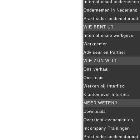
Internationaal ondernemen
Ondernemen in Nederland
Praktische landeninformat
WIE BENT U
Internationale werkgever
Werknemer
Adviseur en Partner
WIE ZIJN WIJ
Ons verhaal
Ons team
Werken bij Interfisc
Klanten over Interfisc
MEER WETEN
Downloads
Overzicht evenementen
Incompany Trainingen
Praktische landeninformat