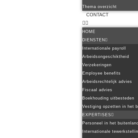
Thema overzicht
CONTACT
HOME
DIENSTEN
Internationale payroll
Arbeidsongeschiktheid
Verzekeringen
Employee benefits
Arbeidsrechtelijk advies
Fiscaal advies
Boekhouding uitbesteden
Vestiging opzetten in het 
EXPERTISES
Personeel in het buitenlan
Internationale tewerkstelli