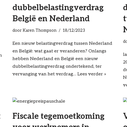
dubbelbelastingverdrag
België en Nederland
t
door
Karen Thompson
18/12/2023
d
Een nieuw belastingverdrag tussen Nederland
en België: wat gaat er veranderen? Onlangs
l
n
hebben Nederland en België een nieuw
2
dubbelbelastingverdrag ondertekend, ter
d
vervanging van het verdrag…
Lees verder »
N
v
t
Fiscale tegemoetkoming