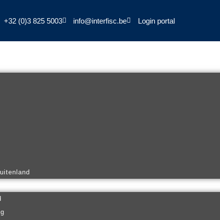
+32 (0)3 825 5003
info@interfisc.be
Login portal
buitenland
d
ng