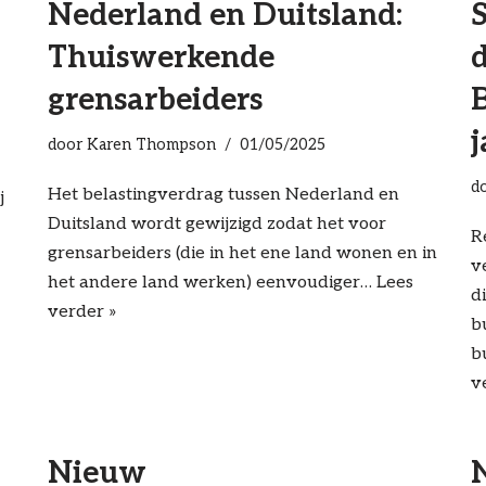
Nederland en Duitsland:
S
Thuiswerkende
grensarbeiders
B
j
door
Karen Thompson
01/05/2025
d
Het belastingverdrag tussen Nederland en
j
Duitsland wordt gewijzigd zodat het voor
R
grensarbeiders (die in het ene land wonen en in
v
het andere land werken) eenvoudiger…
Lees
d
verder »
b
b
v
Nieuw