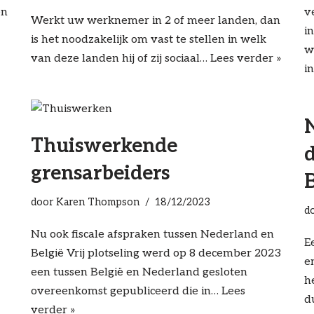
en
v
Werkt uw werknemer in 2 of meer landen, dan
i
is het noodzakelijk om vast te stellen in welk
w
van deze landen hij of zij sociaal…
Lees verder »
i
Thuiswerkende
grensarbeiders
door
Karen Thompson
18/12/2023
d
Nu ook fiscale afspraken tussen Nederland en
E
België Vrij plotseling werd op 8 december 2023
e
een tussen België en Nederland gesloten
h
overeenkomst gepubliceerd die in…
Lees
d
verder »