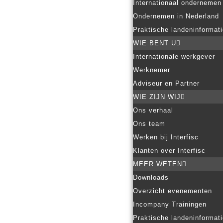
Internationaal ondernemen
Ondernemen in Nederland
Praktische landeninformat
WIE BENT U
Internationale werkgever
Werknemer
Adviseur en Partner
WIE ZIJN WIJ
Ons verhaal
Ons team
Werken bij Interfisc
Klanten over Interfisc
MEER WETEN
Downloads
Overzicht evenementen
Incompany Trainingen
Praktische landeninformat