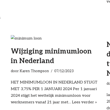
v
s
Wijziging minimumloon
in Nederland
t
door
Karen Thompson
07/12/2023
HET MINIMUMLOON IN NEDERLAND STIJGT
d
MET 3,75% PER 1 JANUARI 2024 Per 1 januari
l
2024 stijgt het wettelijk minimumloon voor
2
werknemers vanaf 21 jaar met…
Lees verder »
d