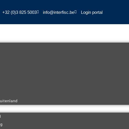
+32 (0)3 825 5003
info@interfisc.be
Login portal
buitenland
d
ng