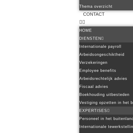
Thema overzicht
CONTACT
HOME
DIENSTEN
Internationale payroll
Arbeidsongeschiktheid
Verzekeringen
Employee benefits
Arbeidsrechtelijk advies
Fiscaal advies
Boekhouding uitbesteden
Vestiging opzetten in het 
EXPERTISES
Personeel in het buitenlan
Internationale tewerkstelli