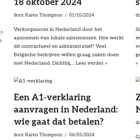
18 oktober 2024
s
door
Karen Thompson
01/10/2024
d
Verkoopsucces in Nederland door het
S
t?
aannemen van lokale salesmensen. Hoe werkt
w
?
dit contractueel en administratief? Veel
v
Belgische bedrijven willen graag zaken doen
g
met Nederland. Dichtbij,…
Lees verder »
»
Een A1-verklaring
aanvragen in Nederland:
wie gaat dat betalen?
d
door
Karen Thompson
06/05/2024
G