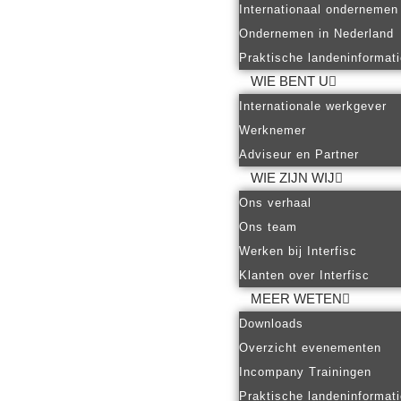
Internationaal ondernemen
Ondernemen in Nederland
Praktische landeninformat
WIE BENT U
Internationale werkgever
Werknemer
Adviseur en Partner
WIE ZIJN WIJ
Ons verhaal
Ons team
Werken bij Interfisc
Klanten over Interfisc
MEER WETEN
Downloads
Overzicht evenementen
Incompany Trainingen
Praktische landeninformat